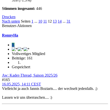
318 (71.3%)
Stimmen insgesamt:
446
Drucken
Nach unten
Seiten
1
...
10
11
12
13
14
...
31
Benutzer-Aktionen
RonnyHa
R
Vollwertiges Mitglied
Beiträge: 161
Gespeichert
Aw: Kader-Thread, Saison 2025/26
#165
16.05.2025, 14:11 CEST
Vielleicht ja auch Jannis Boziaris.... der wechselt jedenfalls. ;)
Lassen wir uns überraschen.... :)