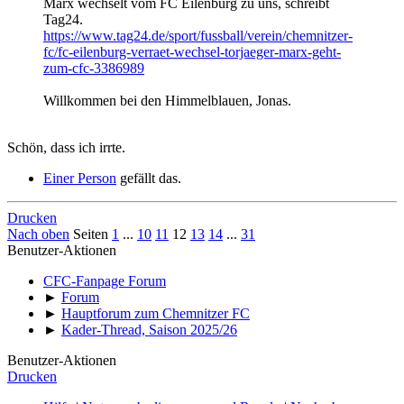
Marx wechselt vom FC Eilenburg zu uns, schreibt
Tag24.
https://www.tag24.de/sport/fussball/verein/chemnitzer-
fc/fc-eilenburg-verraet-wechsel-torjaeger-marx-geht-
zum-cfc-3386989
Willkommen bei den Himmelblauen, Jonas.
Schön, dass ich irrte.
Einer Person
gefällt das.
Drucken
Nach oben
Seiten
1
...
10
11
12
13
14
...
31
Benutzer-Aktionen
CFC-Fanpage Forum
►
Forum
►
Hauptforum zum Chemnitzer FC
►
Kader-Thread, Saison 2025/26
Benutzer-Aktionen
Drucken