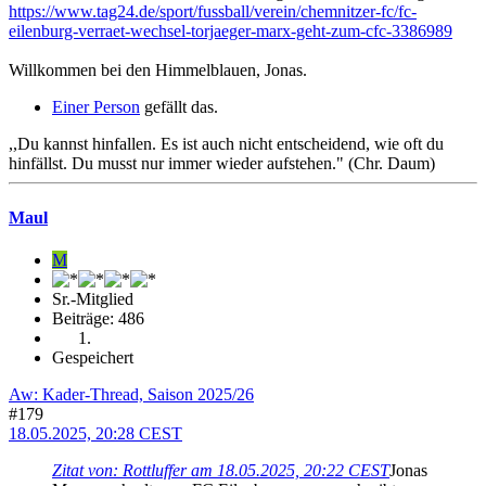
https://www.tag24.de/sport/fussball/verein/chemnitzer-fc/fc-
eilenburg-verraet-wechsel-torjaeger-marx-geht-zum-cfc-3386989
Willkommen bei den Himmelblauen, Jonas.
Einer Person
gefällt das.
,,Du kannst hinfallen. Es ist auch nicht entscheidend, wie oft du
hinfällst. Du musst nur immer wieder aufstehen." (Chr. Daum)
Maul
M
Sr.-Mitglied
Beiträge: 486
Gespeichert
Aw: Kader-Thread, Saison 2025/26
#179
18.05.2025, 20:28 CEST
Zitat von: Rottluffer am 18.05.2025, 20:22 CEST
Jonas