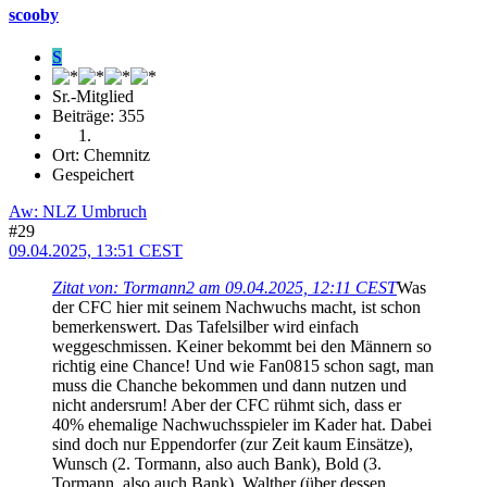
scooby
S
Sr.-Mitglied
Beiträge: 355
Ort: Chemnitz
Gespeichert
Aw: NLZ Umbruch
#29
09.04.2025, 13:51 CEST
Zitat von: Tormann2 am 09.04.2025, 12:11 CEST
Was
der CFC hier mit seinem Nachwuchs macht, ist schon
bemerkenswert. Das Tafelsilber wird einfach
weggeschmissen. Keiner bekommt bei den Männern so
richtig eine Chance! Und wie Fan0815 schon sagt, man
muss die Chanche bekommen und dann nutzen und
nicht andersrum! Aber der CFC rühmt sich, dass er
40% ehemalige Nachwuchsspieler im Kader hat. Dabei
sind doch nur Eppendorfer (zur Zeit kaum Einsätze),
Wunsch (2. Tormann, also auch Bank), Bold (3.
Tormann, also auch Bank), Walther (über dessen