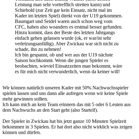
Leistung man sehr vortrefflich streiten kann) und
Schiebold (zur Zeit gar kein Einsatz, nicht mal im
Kader im letzten Spiel) direkt von der U19 gekommen.
Baumgart und Seidel waren auch schon weg vom
CFC, haben also woanders es erstmal besser gefunden.
Hinzu kommt, dass der Beste des letzten Jahrgangs
einfach gehen gelassen wurde (ok, er war/ist sehr
verletzungsanfällig). Aber Zwickau war sich nicht zu
schade, ihn zu nehmen!
Ich bin gespannt, ob und wer aus der U19 nächste
Saison hochkommt. Wenn die jungen Spieler es
beobachten, wieviel Einsatzzeiten man bekommt, wäre
es für mich nicht verwunderlich, wenn da keiner will!
Wir können natürlich unseren Kader mit 50% Nachwuchsspieler
spielen lassen und uns dann alle aufregen wenn wir keine Spiele
mehr gewinnen sollten.
Ich kann mich an kein Team erinnern das mit 5 oder 6 Leuten aus
dem Nachwuchs an den Start geht (also Startelf).
Der Spieler in Zwickau hat bis jetzt ganze 10 Minuten Spielzeit
bekommen in 3 Spielen. Er hat dort also nicht wirklich was zeigen
können und dürfen.