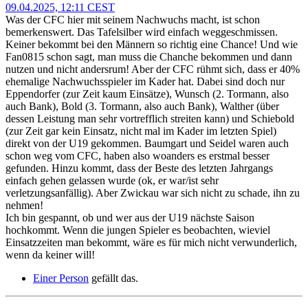
09.04.2025, 12:11 CEST
Was der CFC hier mit seinem Nachwuchs macht, ist schon
bemerkenswert. Das Tafelsilber wird einfach weggeschmissen.
Keiner bekommt bei den Männern so richtig eine Chance! Und wie
Fan0815 schon sagt, man muss die Chanche bekommen und dann
nutzen und nicht andersrum! Aber der CFC rühmt sich, dass er 40%
ehemalige Nachwuchsspieler im Kader hat. Dabei sind doch nur
Eppendorfer (zur Zeit kaum Einsätze), Wunsch (2. Tormann, also
auch Bank), Bold (3. Tormann, also auch Bank), Walther (über
dessen Leistung man sehr vortrefflich streiten kann) und Schiebold
(zur Zeit gar kein Einsatz, nicht mal im Kader im letzten Spiel)
direkt von der U19 gekommen. Baumgart und Seidel waren auch
schon weg vom CFC, haben also woanders es erstmal besser
gefunden. Hinzu kommt, dass der Beste des letzten Jahrgangs
einfach gehen gelassen wurde (ok, er war/ist sehr
verletzungsanfällig). Aber Zwickau war sich nicht zu schade, ihn zu
nehmen!
Ich bin gespannt, ob und wer aus der U19 nächste Saison
hochkommt. Wenn die jungen Spieler es beobachten, wieviel
Einsatzzeiten man bekommt, wäre es für mich nicht verwunderlich,
wenn da keiner will!
Einer Person
gefällt das.