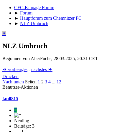
CFC-Fanpage Forum
►
Forum
►
Hauptforum zum Chemnitzer FC
►
NLZ Umbruch
A
NLZ Umbruch
Begonnen von AlterFuchs, 28.03.2025, 20:31 CET
⏪ vorheriges
-
nächstes ⏩
Drucken
Nach unten
Seiten
1
2
3
4
...
12
Benutzer-Aktionen
fan0815
F
Neuling
Beiträge: 3