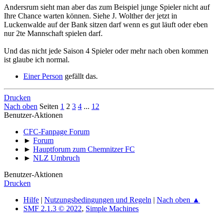
Andersrum sieht man aber das zum Beispiel junge Spieler nicht auf
Ihre Chance warten können. Siehe J. Wolther der jetzt in
Luckenwalde auf der Bank sitzen darf wenn es gut läuft oder eben
nur 2te Mannschaft spielen darf.
Und das nicht jede Saison 4 Spieler oder mehr nach oben kommen
ist glaube ich normal.
Einer Person
gefällt das.
Drucken
Nach oben
Seiten
1
2
3
4
...
12
Benutzer-Aktionen
CFC-Fanpage Forum
►
Forum
►
Hauptforum zum Chemnitzer FC
►
NLZ Umbruch
Benutzer-Aktionen
Drucken
Hilfe
|
Nutzungsbedingungen und Regeln
|
Nach oben ▲
SMF 2.1.3 © 2022
,
Simple Machines