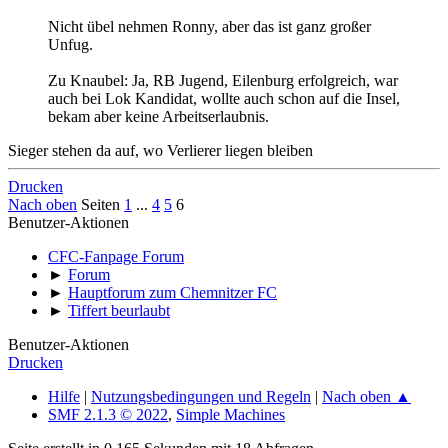
Nicht übel nehmen Ronny, aber das ist ganz großer
Unfug.
Zu Knaubel: Ja, RB Jugend, Eilenburg erfolgreich, war
auch bei Lok Kandidat, wollte auch schon auf die Insel,
bekam aber keine Arbeitserlaubnis.
Sieger stehen da auf, wo Verlierer liegen bleiben
Drucken
Nach oben
Seiten
1
...
4
5
6
Benutzer-Aktionen
CFC-Fanpage Forum
►
Forum
►
Hauptforum zum Chemnitzer FC
►
Tiffert beurlaubt
Benutzer-Aktionen
Drucken
Hilfe
|
Nutzungsbedingungen und Regeln
|
Nach oben ▲
SMF 2.1.3 © 2022
,
Simple Machines