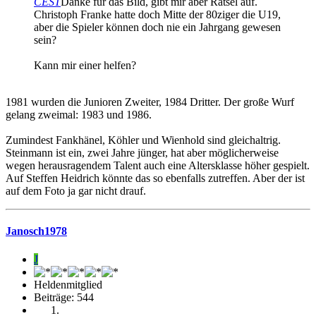
CEST
Danke für das Bild, gibt mir aber Rätsel auf.
Christoph Franke hatte doch Mitte der 80ziger die U19,
aber die Spieler können doch nie ein Jahrgang gewesen
sein?
Kann mir einer helfen?
1981 wurden die Junioren Zweiter, 1984 Dritter. Der große Wurf
gelang zweimal: 1983 und 1986.
Zumindest Fankhänel, Köhler und Wienhold sind gleichaltrig.
Steinmann ist ein, zwei Jahre jünger, hat aber möglicherweise
wegen herausragendem Talent auch eine Altersklasse höher gespielt.
Auf Steffen Heidrich könnte das so ebenfalls zutreffen. Aber der ist
auf dem Foto ja gar nicht drauf.
Janosch1978
J
Heldenmitglied
Beiträge: 544