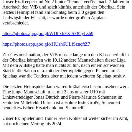
Unser Ex-Keeper und Nr. 2 hinter "Penne" verlässt nach 7 Jahren in
Auerbach den VfB und spielt künftig unterhalb der Oberliga. Sein
letztes Heimspiel fand am Sonntag beim 3:0 gegen den
Ludwigsfelder FC statt, er wurde unter großem Applaus
verabschiedet.
https://photos.app.goo.gl/WDhxhFXiSF85yLsb9
https://photos.app.goo.gl/xHUsh6ULfSzncftZ7
Zur Gesamtsituation, der VfB musste lange um den Klassenerhalt in
der Oberliga kämpfen wie 10,12 andere Mannschaften dieser Liga.
Mit dem Aufstieg hatte man nichts zu tun, nach einem schwachen
Start in die Saison u. a. mit der Derbypleite gegen Plauen am 2.
Spieltag war die Tendenz aber mit jedem weiteren Spieltag positiv.
Die letzten Heimspiele dann waren fußballerisch sehr ansehenswert.
Eine junge Mannschaft, u. a. mit 2 aus unserer U19 mit
Linksverteidiger Jonas Dittrich und Pierre-Maurice Scheunert im
zentralen Mittelfeld. Dittrich ist absolute feste Größe, Scheunert
pendelt zwischen Ersatzbank und Stammelf.
Unser Ex-Spieler und Trainer Sven Köhler ist weiter sicher im Amt,
hat noch einen Vertrag bis 2024.