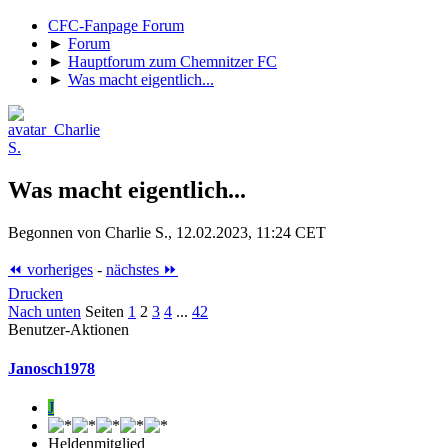
CFC-Fanpage Forum
►
Forum
►
Hauptforum zum Chemnitzer FC
►
Was macht eigentlich...
Was macht eigentlich...
Begonnen von Charlie S., 12.02.2023, 11:24 CET
⏪ vorheriges
-
nächstes ⏩
Drucken
Nach unten
Seiten
1
2
3
4
...
42
Benutzer-Aktionen
Janosch1978
J
Heldenmitglied