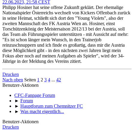
22.06.2023, 21:58 CEST
Philipp Hosiner hat seine offene Zukunft geklärt. Der ehemalige
Nationalspieler Österreichs wechselt von Kickers Offenbach zurück
in seine Heimat, schließt sich dort den "Young Violets", also der
zweiten Mannschaft des FK Austria Wien an. Hosiner, einst
Torschützenkönig der Meistersaison 2012/13 bei der Austria, soll
das Team als Führungsspieler unterstützen - mit Aussicht auf mehr:
"Es ist schon länger mein Wunsch, in den Trainerjob
reinzuschnuppern und ich finde es großartig, dass mir die Austria
diese Möglichkeit gibt - in den nächsten zwei Jahren liegt mein
Fokus aber noch auf meinen Aufgaben als Spieler", wird der 34-
Jährige in der Meldung des Vereins zitiert.
Drucken
Nach oben
Seiten
1
2
3
4
...
42
Benutzer-Aktionen
CFC-Fanpage Forum
►
Forum
►
Hauptforum zum Chemnitzer FC
►
Was macht eigentlich...
Benutzer-Aktionen
Drucken