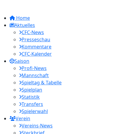
Home
Aktuelles
CFC-News
Presseschau
Kommentare
CFC-Kalender
Saison
Profi-News
Mannschaft
Spieltag & Tabelle
Spielplan
Statistik
Transfers
Spielerwahl
Verein
Vereins-News
Steckbrief