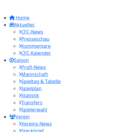
Home
Aktuelles
CFC-News
Presseschau
Kommentare
CFC-Kalender
Saison
Profi-News
Mannschaft
Spieltag & Tabelle
Spielplan
Statistik
Transfers
Spielerwahl
Verein
Vereins-News
Steckbrief