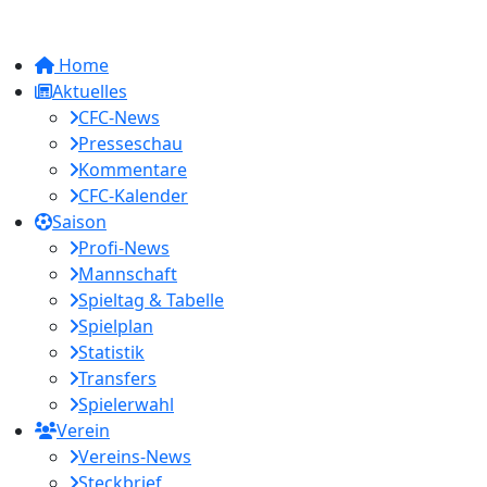
Home
Aktuelles
CFC-News
Presseschau
Kommentare
CFC-Kalender
Saison
Profi-News
Mannschaft
Spieltag & Tabelle
Spielplan
Statistik
Transfers
Spielerwahl
Verein
Vereins-News
Steckbrief