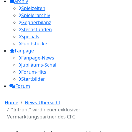
Archiv
Spielzeiten
Spielerarchiv
Gegnerbilanz
Sternstunden
Specials
Fundstücke
Fanpage
Fanpage-News
Jubiläums-Schal
Forum-Hits
Startbilder
Forum
Home
News-Übersicht
"Infront" wird neuer exklusiver
Vermarktungspartner des CFC