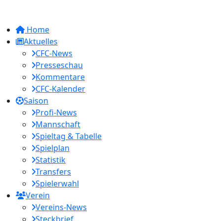
Home
Aktuelles
CFC-News
Presseschau
Kommentare
CFC-Kalender
Saison
Profi-News
Mannschaft
Spieltag & Tabelle
Spielplan
Statistik
Transfers
Spielerwahl
Verein
Vereins-News
Steckbrief