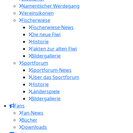
Namentlicher Werdegang
Vereinsikonen
Fischerwiese
Fischerwiese-News
Die neue Fiwi
Historie
Fakten zur alten Fiwi
Bildergallerie
Sportforum
Sportforum-News
Über das Sportforum
Historie
Länderspiele
Bildergallerie
Fans
Fan-News
Bücher
Downloads