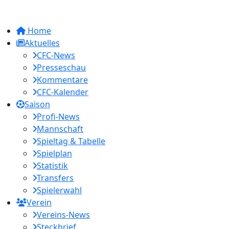
Home
Aktuelles
CFC-News
Presseschau
Kommentare
CFC-Kalender
Saison
Profi-News
Mannschaft
Spieltag & Tabelle
Spielplan
Statistik
Transfers
Spielerwahl
Verein
Vereins-News
Steckbrief