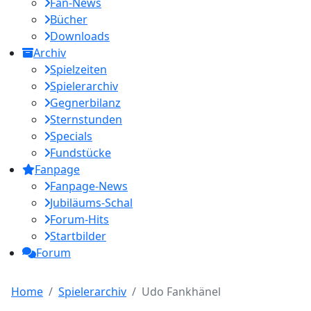
Fan-News
Bücher
Downloads
Archiv
Spielzeiten
Spielerarchiv
Gegnerbilanz
Sternstunden
Specials
Fundstücke
Fanpage
Fanpage-News
Jubiläums-Schal
Forum-Hits
Startbilder
Forum
Home
Spielerarchiv
Udo Fankhänel