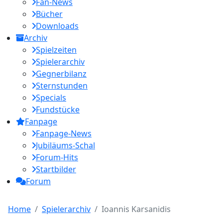
Fan-News
Bücher
Downloads
Archiv
Spielzeiten
Spielerarchiv
Gegnerbilanz
Sternstunden
Specials
Fundstücke
Fanpage
Fanpage-News
Jubiläums-Schal
Forum-Hits
Startbilder
Forum
Home
Spielerarchiv
Ioannis Karsanidis