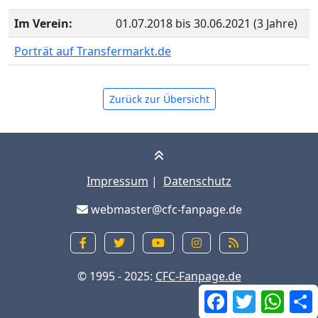
Im Verein:
01.07.2018 bis 30.06.2021 (3 Jahre)
Porträt auf Transfermarkt.de
Zurück zur Übersicht
Impressum
|
Datenschutz
webmaster@cfc-fanpage.de
© 1995 - 2025:
CFC-Fanpage.de
Facebook
Twitter
What