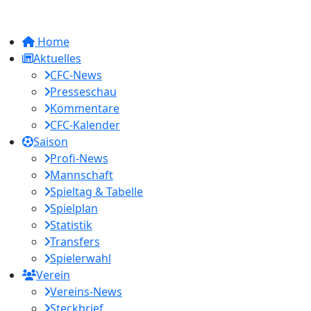
Home
Aktuelles
CFC-News
Presseschau
Kommentare
CFC-Kalender
Saison
Profi-News
Mannschaft
Spieltag & Tabelle
Spielplan
Statistik
Transfers
Spielerwahl
Verein
Vereins-News
Steckbrief