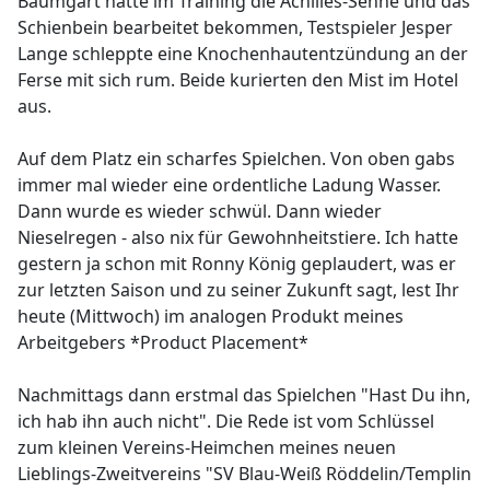
Baumgart hatte im Training die Achilles-Sehne und das
Schienbein bearbeitet bekommen, Testspieler Jesper
Lange schleppte eine Knochenhautentzündung an der
Ferse mit sich rum. Beide kurierten den Mist im Hotel
aus.
Auf dem Platz ein scharfes Spielchen. Von oben gabs
immer mal wieder eine ordentliche Ladung Wasser.
Dann wurde es wieder schwül. Dann wieder
Nieselregen - also nix für Gewohnheitstiere. Ich hatte
gestern ja schon mit Ronny König geplaudert, was er
zur letzten Saison und zu seiner Zukunft sagt, lest Ihr
heute (Mittwoch) im analogen Produkt meines
Arbeitgebers *Product Placement*
Nachmittags dann erstmal das Spielchen "Hast Du ihn,
ich hab ihn auch nicht". Die Rede ist vom Schlüssel
zum kleinen Vereins-Heimchen meines neuen
Lieblings-Zweitvereins "SV Blau-Weiß Röddelin/Templin