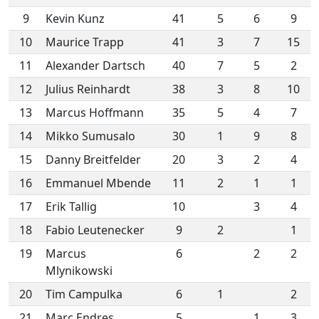
9
Kevin Kunz
41
5
6
9
10
Maurice Trapp
41
3
7
15
11
Alexander Dartsch
40
7
5
2
12
Julius Reinhardt
38
3
8
10
13
Marcus Hoffmann
35
5
4
7
14
Mikko Sumusalo
30
1
9
8
15
Danny Breitfelder
20
3
2
4
16
Emmanuel Mbende
11
2
1
1
17
Erik Tallig
10
3
4
18
Fabio Leutenecker
9
2
1
19
Marcus
6
2
2
Mlynikowski
20
Tim Campulka
6
1
2
21
Marc Endres
5
1
3