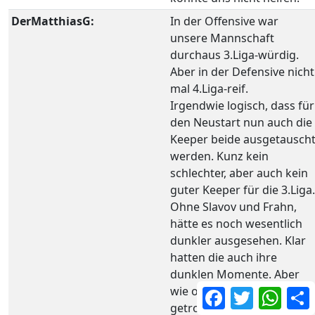
DerMatthiasG:
In der Offensive war
unsere Mannschaft
durchaus 3.Liga-würdig.
Aber in der Defensive nicht
mal 4.Liga-reif.
Irgendwie logisch, dass für
den Neustart nun auch die
Keeper beide ausgetausch
werden. Kunz kein
schlechter, aber auch kein
guter Keeper für die 3.Liga.
Ohne Slavov und Frahn,
hätte es noch wesentlich
dunkler ausgesehen. Klar
hatten die auch ihre
dunklen Momente. Aber
wie oft haben sie gut
Facebook
Twitter
What
getroffen und hinten