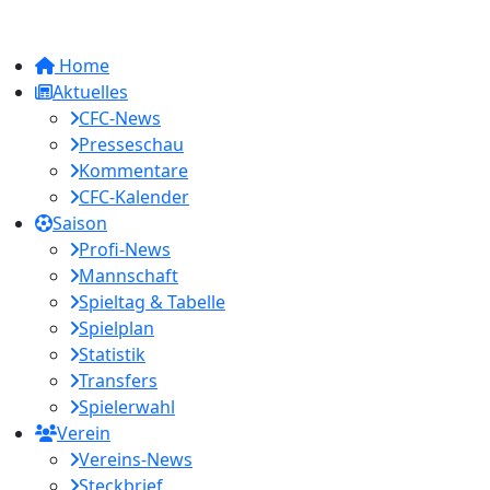
Home
Aktuelles
CFC-News
Presseschau
Kommentare
CFC-Kalender
Saison
Profi-News
Mannschaft
Spieltag & Tabelle
Spielplan
Statistik
Transfers
Spielerwahl
Verein
Vereins-News
Steckbrief