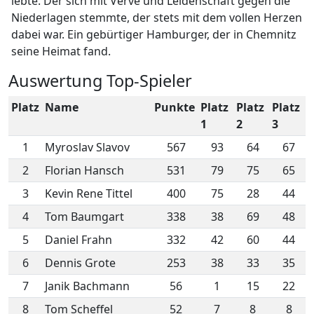
lebte. Der sich mit Verve und Leidenschaft gegen die
Niederlagen stemmte, der stets mit dem vollen Herzen
dabei war. Ein gebürtiger Hamburger, der in Chemnitz
seine Heimat fand.
Auswertung Top-Spieler
Platz
Name
Punkte
Platz
Platz
Platz
1
2
3
1
Myroslav Slavov
567
93
64
67
2
Florian Hansch
531
79
75
65
3
Kevin Rene Tittel
400
75
28
44
4
Tom Baumgart
338
38
69
48
5
Daniel Frahn
332
42
60
44
6
Dennis Grote
253
38
33
35
7
Janik Bachmann
56
1
15
22
8
Tom Scheffel
52
7
8
8