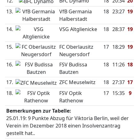
12.
BFC Dynamo
18
20:34
20
13.
VfB Germania
18
23:27
19
Halberstadt
14.
VSG Altglienicke
18
28:37
19
15.
FC Oberlausitz
17
18:29
19
Neugersdorf
16.
FSV Budissa
18
11:26
18
Bautzen
17.
ZFC Meuselwitz
18
27:37
17
18.
FSV Optik
17
15:35
9
Rathenow
Bemerkungen zur Tabelle:
25.01.19: 9 Punkte Abzug für Viktoria Berlin, weil der
Verein im Dezember 2018 einen Insolvenzantrag
gestellt hat..