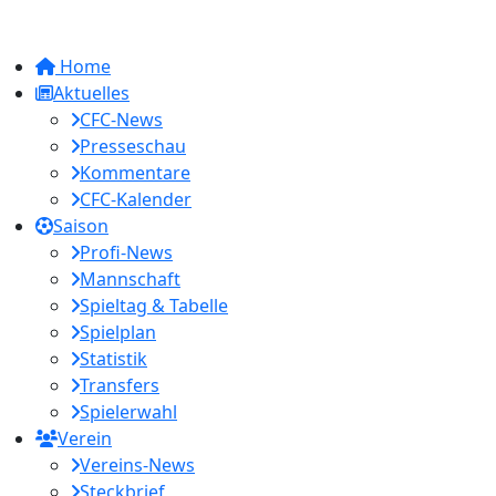
Home
Aktuelles
CFC-News
Presseschau
Kommentare
CFC-Kalender
Saison
Profi-News
Mannschaft
Spieltag & Tabelle
Spielplan
Statistik
Transfers
Spielerwahl
Verein
Vereins-News
Steckbrief