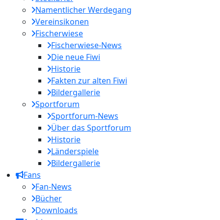
Namentlicher Werdegang
Vereinsikonen
Fischerwiese
Fischerwiese-News
Die neue Fiwi
Historie
Fakten zur alten Fiwi
Bildergallerie
Sportforum
Sportforum-News
Über das Sportforum
Historie
Länderspiele
Bildergallerie
Fans
Fan-News
Bücher
Downloads