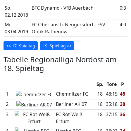
So.,
BFC Dynamo - VfB Auerbach
0:3
02.12.2018
Mi.,
FC Oberlausitz Neugersdorf - FSV
4:0
03.04.2019
Optik Rathenow
<< 17. Spieltag
19. Spieltag >>
Tabelle Regionalliga Nordost am
18. Spieltag
Sp.
Tore
P
1.
Chemnitzer FC
18
48:15
48
2.
Berliner AK 07
18
35:18
38
3.
FC Rot-Weiß
18
37:15
36
Erfurt