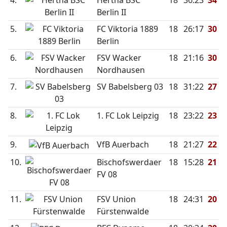
4.
Hertha BSC
18
36:23
34
Berlin II
5.
FC Viktoria 1889
18
26:17
30
Berlin
6.
FSV Wacker
18
21:16
30
Nordhausen
7.
SV Babelsberg 03
18
31:22
27
8.
1. FC Lok Leipzig
18
23:22
23
9.
VfB Auerbach
18
21:27
22
10.
Bischofswerdaer
18
15:28
21
FV 08
11.
FSV Union
18
24:31
20
Fürstenwalde