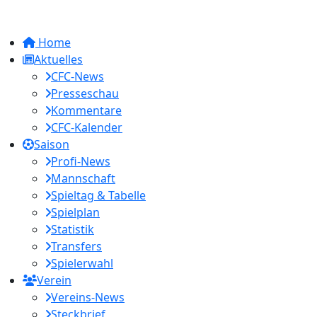
Home
Aktuelles
CFC-News
Presseschau
Kommentare
CFC-Kalender
Saison
Profi-News
Mannschaft
Spieltag & Tabelle
Spielplan
Statistik
Transfers
Spielerwahl
Verein
Vereins-News
Steckbrief