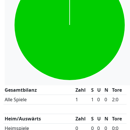
Gesamtbilanz
Zahl
S
U
N
Tore
Alle Spiele
1
1
0
0
2:0
Heim/Auswärts
Zahl
S
U
N
Tore
Heimspiele
0
0
0
0
0:0