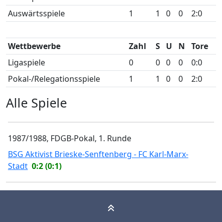
Auswärtsspiele
1
1
0
0
2:0
Wettbewerbe
Zahl
S
U
N
Tore
Ligaspiele
0
0
0
0
0:0
Pokal-/Relegationsspiele
1
1
0
0
2:0
Alle Spiele
1987/1988, FDGB-Pokal, 1. Runde
BSG Aktivist Brieske-Senftenberg - FC Karl-Marx-
Stadt
0:2 (0:1)