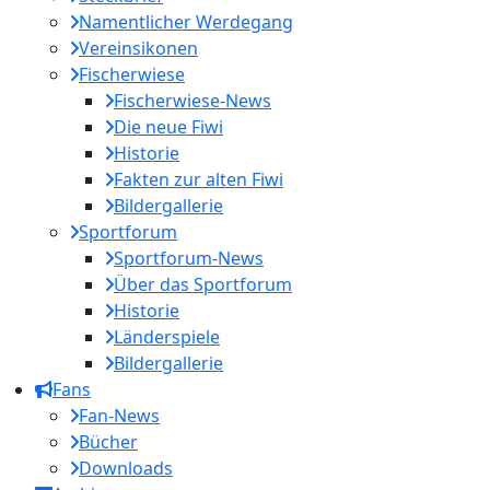
Namentlicher Werdegang
Vereinsikonen
Fischerwiese
Fischerwiese-News
Die neue Fiwi
Historie
Fakten zur alten Fiwi
Bildergallerie
Sportforum
Sportforum-News
Über das Sportforum
Historie
Länderspiele
Bildergallerie
Fans
Fan-News
Bücher
Downloads