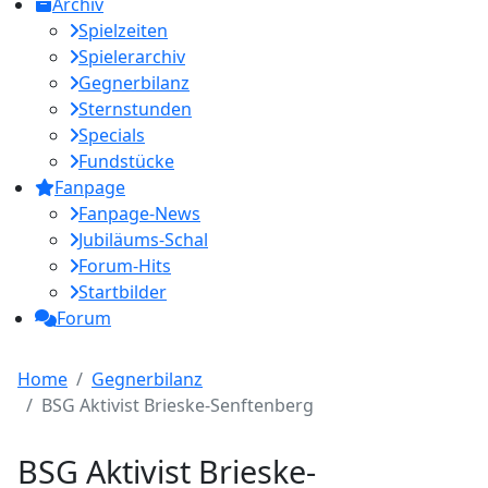
Archiv
Spielzeiten
Spielerarchiv
Gegnerbilanz
Sternstunden
Specials
Fundstücke
Fanpage
Fanpage-News
Jubiläums-Schal
Forum-Hits
Startbilder
Forum
Home
Gegnerbilanz
BSG Aktivist Brieske-Senftenberg
BSG Aktivist Brieske-