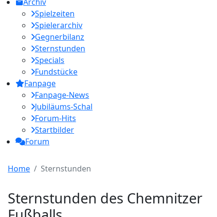
Archiv
Spielzeiten
Spielerarchiv
Gegnerbilanz
Sternstunden
Specials
Fundstücke
Fanpage
Fanpage-News
Jubiläums-Schal
Forum-Hits
Startbilder
Forum
Home
Sternstunden
Sternstunden des Chemnitzer
Fußballs