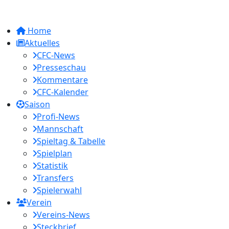
Home
Aktuelles
CFC-News
Presseschau
Kommentare
CFC-Kalender
Saison
Profi-News
Mannschaft
Spieltag & Tabelle
Spielplan
Statistik
Transfers
Spielerwahl
Verein
Vereins-News
Steckbrief