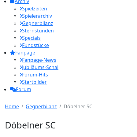
Archiv
Spielzeiten
Spielerarchiv
Gegnerbilanz
Sternstunden
Specials
Fundstücke
Fanpage
Fanpage-News
Jubiläums-Schal
Forum-Hits
Startbilder
Forum
Home
Gegnerbilanz
Döbelner SC
Döbelner SC