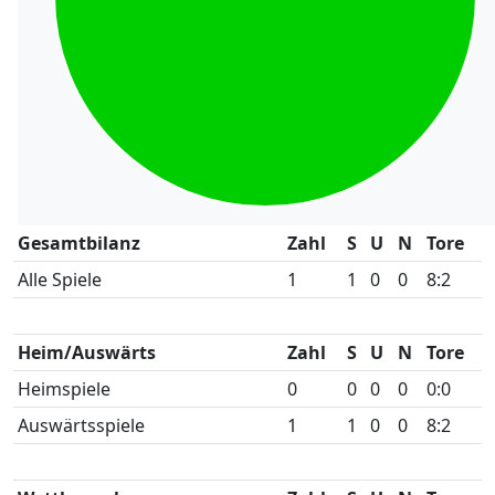
Gesamtbilanz
Zahl
S
U
N
Tore
Alle Spiele
1
1
0
0
8:2
Heim/Auswärts
Zahl
S
U
N
Tore
Heimspiele
0
0
0
0
0:0
Auswärtsspiele
1
1
0
0
8:2