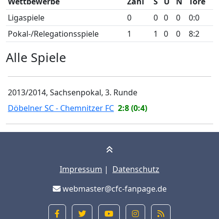
Wettbewerbe
Zahl
S
U
N
Tore
Ligaspiele
0
0
0
0
0:0
Pokal-/Relegationsspiele
1
1
0
0
8:2
Alle Spiele
2013/2014, Sachsenpokal, 3. Runde
Döbelner SC - Chemnitzer FC
2:8 (0:4)
Impressum
|
Datenschutz
webmaster@cfc-fanpage.de