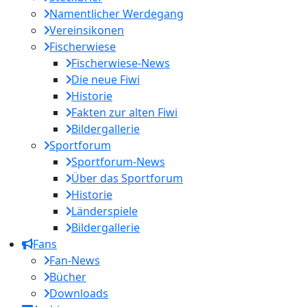
Namentlicher Werdegang
Vereinsikonen
Fischerwiese
Fischerwiese-News
Die neue Fiwi
Historie
Fakten zur alten Fiwi
Bildergallerie
Sportforum
Sportforum-News
Über das Sportforum
Historie
Länderspiele
Bildergallerie
Fans
Fan-News
Bücher
Downloads