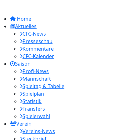
Home
Aktuelles
CFC-News
Presseschau
Kommentare
CFC-Kalender
Saison
Profi-News
Mannschaft
Spieltag & Tabelle
Spielplan
Statistik
Transfers
Spielerwahl
Verein
Vereins-News
Steckbrief