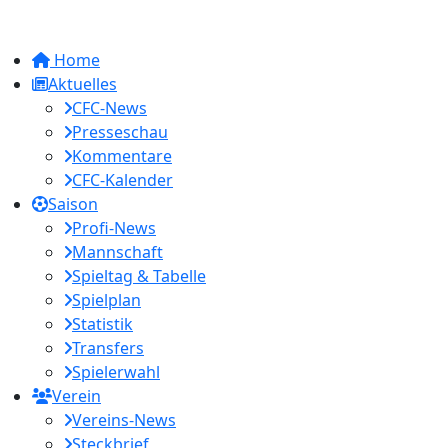
Home
Aktuelles
CFC-News
Presseschau
Kommentare
CFC-Kalender
Saison
Profi-News
Mannschaft
Spieltag & Tabelle
Spielplan
Statistik
Transfers
Spielerwahl
Verein
Vereins-News
Steckbrief