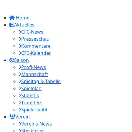
Home
Aktuelles
CFC-News
Presseschau
Kommentare
CFC-Kalender
Saison
Profi-News
Mannschaft
Spieltag & Tabelle
Spielplan
Statistik
Transfers
Spielerwahl
Verein
Vereins-News
Steckbrief