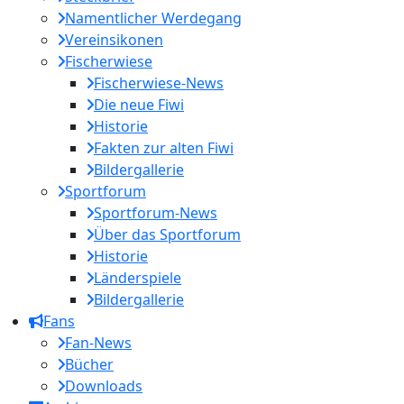
Namentlicher Werdegang
Vereinsikonen
Fischerwiese
Fischerwiese-News
Die neue Fiwi
Historie
Fakten zur alten Fiwi
Bildergallerie
Sportforum
Sportforum-News
Über das Sportforum
Historie
Länderspiele
Bildergallerie
Fans
Fan-News
Bücher
Downloads