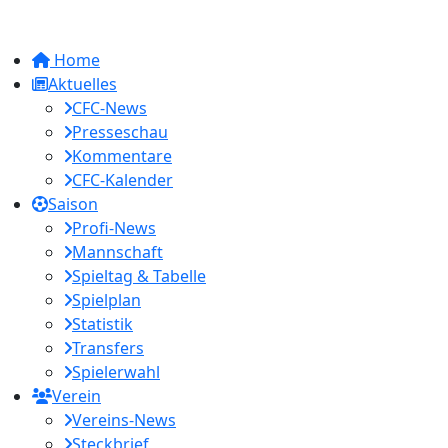
Home
Aktuelles
CFC-News
Presseschau
Kommentare
CFC-Kalender
Saison
Profi-News
Mannschaft
Spieltag & Tabelle
Spielplan
Statistik
Transfers
Spielerwahl
Verein
Vereins-News
Steckbrief