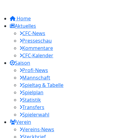
Home
Aktuelles
CFC-News
Presseschau
Kommentare
CFC-Kalender
Saison
Profi-News
Mannschaft
Spieltag & Tabelle
Spielplan
Statistik
Transfers
Spielerwahl
Verein
Vereins-News
Steckbrief