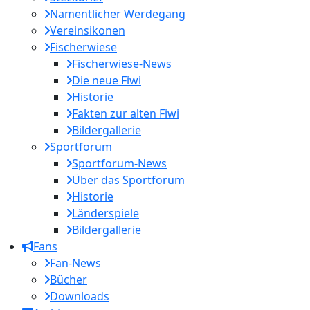
Namentlicher Werdegang
Vereinsikonen
Fischerwiese
Fischerwiese-News
Die neue Fiwi
Historie
Fakten zur alten Fiwi
Bildergallerie
Sportforum
Sportforum-News
Über das Sportforum
Historie
Länderspiele
Bildergallerie
Fans
Fan-News
Bücher
Downloads