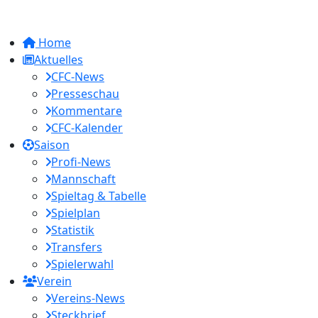
Home
Aktuelles
CFC-News
Presseschau
Kommentare
CFC-Kalender
Saison
Profi-News
Mannschaft
Spieltag & Tabelle
Spielplan
Statistik
Transfers
Spielerwahl
Verein
Vereins-News
Steckbrief