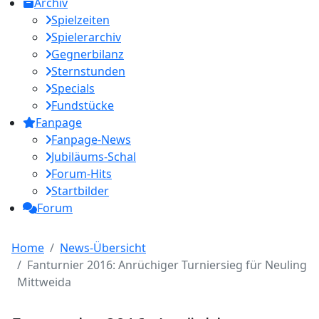
Archiv
Spielzeiten
Spielerarchiv
Gegnerbilanz
Sternstunden
Specials
Fundstücke
Fanpage
Fanpage-News
Jubiläums-Schal
Forum-Hits
Startbilder
Forum
Home
News-Übersicht
Fanturnier 2016: Anrüchiger Turniersieg für Neuling
Mittweida