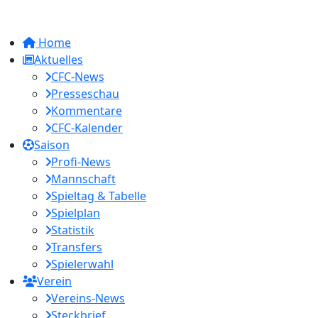
Home
Aktuelles
CFC-News
Presseschau
Kommentare
CFC-Kalender
Saison
Profi-News
Mannschaft
Spieltag & Tabelle
Spielplan
Statistik
Transfers
Spielerwahl
Verein
Vereins-News
Steckbrief