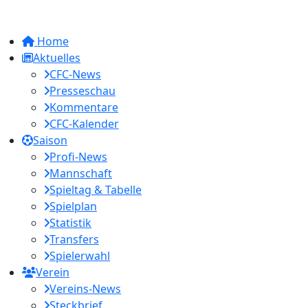
Home
Aktuelles
CFC-News
Presseschau
Kommentare
CFC-Kalender
Saison
Profi-News
Mannschaft
Spieltag & Tabelle
Spielplan
Statistik
Transfers
Spielerwahl
Verein
Vereins-News
Steckbrief