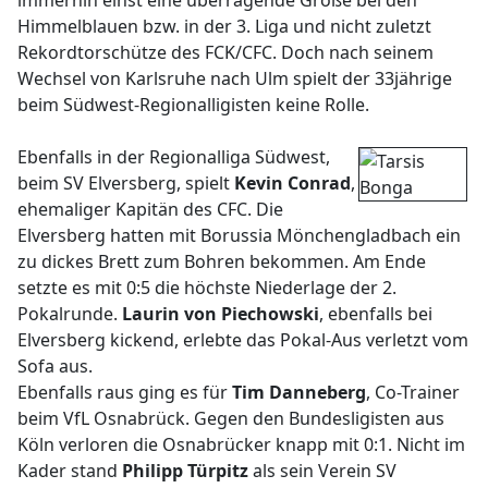
immerhin einst eine überragende Größe bei den
Himmelblauen bzw. in der 3. Liga und nicht zuletzt
Rekordtorschütze des FCK/CFC. Doch nach seinem
Wechsel von Karlsruhe nach Ulm spielt der 33jährige
beim Südwest-Regionalligisten keine Rolle.
Ebenfalls in der Regionalliga Südwest,
beim SV Elversberg, spielt
Kevin Conrad
,
ehemaliger Kapitän des CFC. Die
Elversberg hatten mit Borussia Mönchengladbach ein
zu dickes Brett zum Bohren bekommen. Am Ende
setzte es mit 0:5 die höchste Niederlage der 2.
Pokalrunde.
Laurin von Piechowski
, ebenfalls bei
Elversberg kickend, erlebte das Pokal-Aus verletzt vom
Sofa aus.
Ebenfalls raus ging es für
Tim Danneberg
, Co-Trainer
beim VfL Osnabrück. Gegen den Bundesligisten aus
Köln verloren die Osnabrücker knapp mit 0:1. Nicht im
Kader stand
Philipp Türpitz
als sein Verein SV