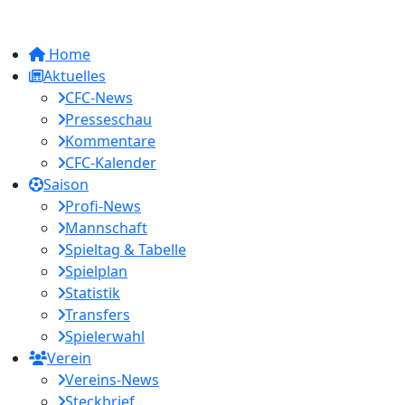
Home
Aktuelles
CFC-News
Presseschau
Kommentare
CFC-Kalender
Saison
Profi-News
Mannschaft
Spieltag & Tabelle
Spielplan
Statistik
Transfers
Spielerwahl
Verein
Vereins-News
Steckbrief