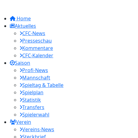
Home
Aktuelles
CFC-News
Presseschau
Kommentare
CFC-Kalender
Saison
Profi-News
Mannschaft
Spieltag & Tabelle
Spielplan
Statistik
Transfers
Spielerwahl
Verein
Vereins-News
Steckbrief