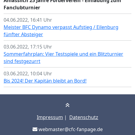
Anlässlich 25 Jahre Förderverein - Einladung zum
Fanclubturnier
04.06.2022, 16:41 Uhr
Meister BFC Dynamo verpasst Aufstieg / Eilenburg
fünfter Absteiger
03.06.2022, 17:15 Uhr
Sommerfahrplan: Vier Testspiele und ein Blitzturnier
sind festgezurrt
03.06.2022, 10:04 Uhr
Bis 2024! Der Kapitän bleibt an Bord!
Impressum
|
Datenschutz
webmaster@cfc-fanpage.de