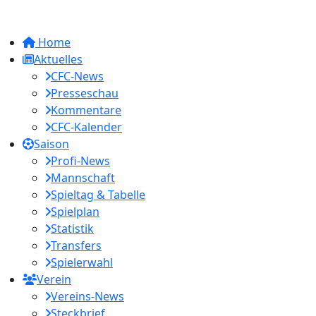
Home
Aktuelles
CFC-News
Presseschau
Kommentare
CFC-Kalender
Saison
Profi-News
Mannschaft
Spieltag & Tabelle
Spielplan
Statistik
Transfers
Spielerwahl
Verein
Vereins-News
Steckbrief