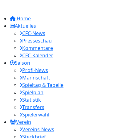
Home
Aktuelles
CFC-News
Presseschau
Kommentare
CFC-Kalender
Saison
Profi-News
Mannschaft
Spieltag & Tabelle
Spielplan
Statistik
Transfers
Spielerwahl
Verein
Vereins-News
Steckbrief