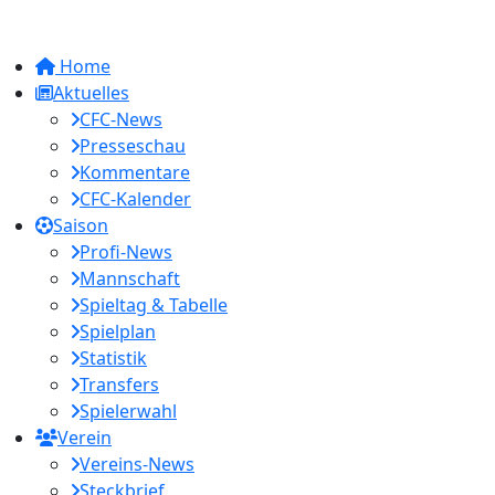
Home
Aktuelles
CFC-News
Presseschau
Kommentare
CFC-Kalender
Saison
Profi-News
Mannschaft
Spieltag & Tabelle
Spielplan
Statistik
Transfers
Spielerwahl
Verein
Vereins-News
Steckbrief