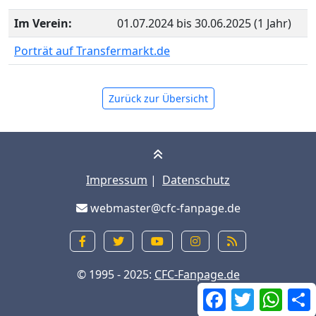
Im Verein:
01.07.2024 bis 30.06.2025 (1 Jahr)
Porträt auf Transfermarkt.de
Zurück zur Übersicht
Impressum
|
Datenschutz
webmaster@cfc-fanpage.de
© 1995 - 2025:
CFC-Fanpage.de
Facebook
Twitter
What