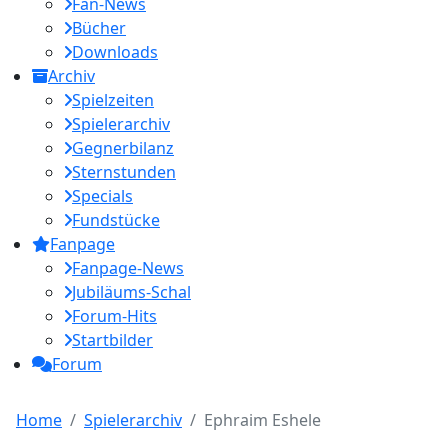
Fan-News
Bücher
Downloads
Archiv
Spielzeiten
Spielerarchiv
Gegnerbilanz
Sternstunden
Specials
Fundstücke
Fanpage
Fanpage-News
Jubiläums-Schal
Forum-Hits
Startbilder
Forum
Home
Spielerarchiv
Ephraim Eshele