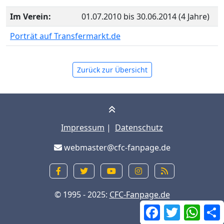
Im Verein:
01.07.2010 bis 30.06.2014 (4 Jahre)
Porträt auf Transfermarkt.de
Zurück zur Übersicht
Impressum
|
Datenschutz
webmaster@cfc-fanpage.de
© 1995 - 2025:
CFC-Fanpage.de
Facebook
Twitter
What