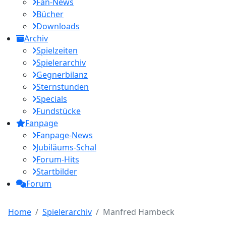
Fan-News
Bücher
Downloads
Archiv
Spielzeiten
Spielerarchiv
Gegnerbilanz
Sternstunden
Specials
Fundstücke
Fanpage
Fanpage-News
Jubiläums-Schal
Forum-Hits
Startbilder
Forum
Home
Spielerarchiv
Manfred Hambeck