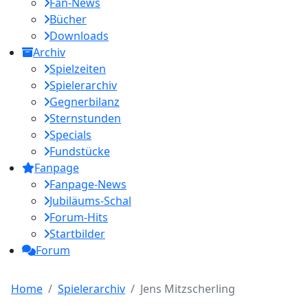
Fan-News
Bücher
Downloads
Archiv
Spielzeiten
Spielerarchiv
Gegnerbilanz
Sternstunden
Specials
Fundstücke
Fanpage
Fanpage-News
Jubiläums-Schal
Forum-Hits
Startbilder
Forum
Home
Spielerarchiv
Jens Mitzscherling