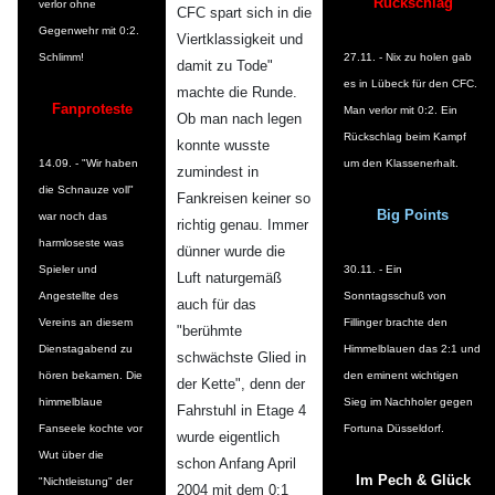
Rückschlag
verlor ohne
CFC spart sich in die
Gegenwehr mit 0:2.
Viertklassigkeit und
Schlimm!
27.11. - Nix zu holen gab
damit zu Tode"
es in Lübeck für den CFC.
machte die Runde.
Fanproteste
Man verlor mit 0:2. Ein
Ob man nach legen
Rückschlag beim Kampf
konnte wusste
14.09. - "Wir haben
um den Klassenerhalt.
zumindest in
die Schnauze voll"
Fankreisen keiner so
Big Points
war noch das
richtig genau. Immer
harmloseste was
dünner wurde die
Spieler und
30.11. - Ein
Luft naturgemäß
Angestellte des
Sonntagsschuß von
auch für das
Vereins an diesem
Fillinger brachte den
"berühmte
Dienstagabend zu
Himmelblauen das 2:1 und
schwächste Glied in
hören bekamen. Die
den eminent wichtigen
der Kette", denn der
himmelblaue
Sieg im Nachholer gegen
Fahrstuhl in Etage 4
Fanseele kochte vor
Fortuna Düsseldorf.
wurde eigentlich
Wut über die
schon Anfang April
Im Pech & Glück
"Nichtleistung" der
2004 mit dem 0:1