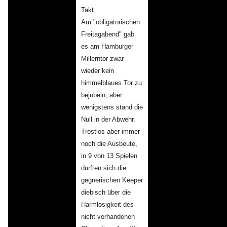
Takt.
Am "obligatorischen
Freitagabend" gab
es am Hamburger
Millerntor zwar
wieder kein
himmelblaues Tor zu
bejubeln, aber
wenigstens stand die
Null in der Abwehr.
Trostlos aber immer
noch die Ausbeute,
in 9 von 13 Spielen
durften sich die
gegnerischen Keeper
diebisch über die
Harmlosigkeit des
nicht vorhandenen