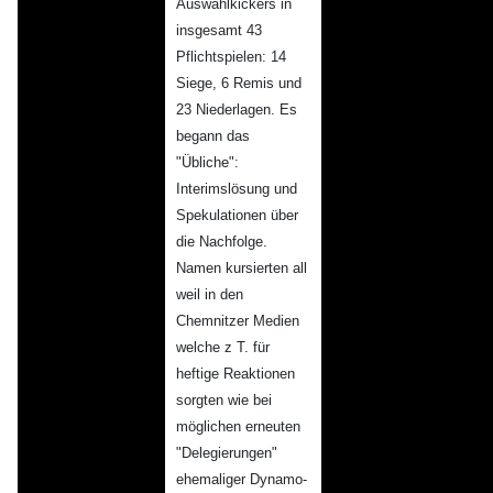
Auswahlkickers in
insgesamt 43
Pflichtspielen: 14
Siege, 6 Remis und
23 Niederlagen. Es
begann das
"Übliche":
Interimslösung und
Spekulationen über
die Nachfolge.
Namen kursierten all
weil in den
Chemnitzer Medien
welche z T. für
heftige Reaktionen
sorgten wie bei
möglichen erneuten
"Delegierungen"
ehemaliger Dynamo-