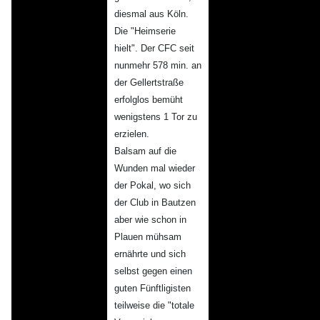
diesmal aus Köln.
Die "Heimserie
hielt". Der CFC seit
nunmehr 578 min. an
der Gellertstraße
erfolglos bemüht
wenigstens 1 Tor zu
erzielen.
Balsam auf die
Wunden mal wieder
der Pokal, wo sich
der Club in Bautzen
aber wie schon in
Plauen mühsam
ernährte und sich
selbst gegen einen
guten Fünftligisten
teilweise die "totale