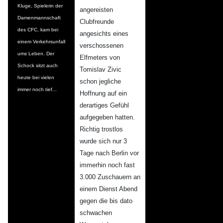
Kluge, Spielerin der
angereisten
Damenmannschaft
Clubfreunde
des CFC, kam bei
angesichts eines
einem Verkehrsunfall
verschossenen
ums Leben. Der
Elfmeters von
Schock sitzt auch
Tomislav Zivic
heute bei vielen
schon jegliche
immer noch tief...
Hoffnung auf ein
derartiges Gefühl
aufgegeben hatten.
Richtig trostlos
wurde sich nur 3
Tage nach Berlin vor
immerhin noch fast
3.000 Zuschauern an
einem Dienst Abend
gegen die bis dato
schwachen