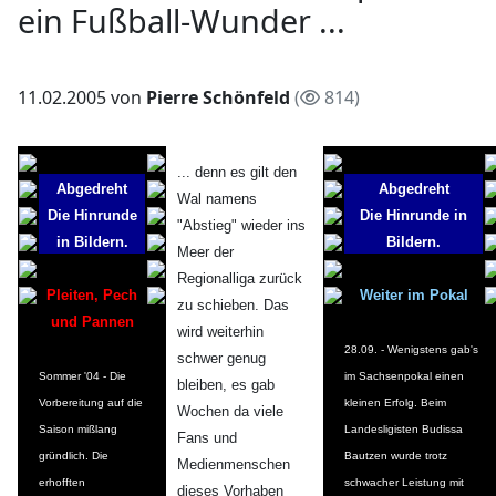
ein Fußball-Wunder ...
11.02.2005 von
Pierre Schönfeld
(
814)
... denn es gilt den
Abgedreht
Abgedreht
Wal namens
Die Hinrunde
Die Hinrunde in
"Abstieg" wieder ins
in Bildern.
Bildern.
Meer der
Regionalliga zurück
Pleiten, Pech
Weiter im Pokal
zu schieben. Das
und Pannen
wird weiterhin
28.09. - Wenigstens gab's
schwer genug
Sommer '04 - Die
im Sachsenpokal einen
bleiben, es gab
Vorbereitung auf die
kleinen Erfolg. Beim
Wochen da viele
Saison mißlang
Landesligisten Budissa
Fans und
gründlich. Die
Bautzen wurde trotz
Medienmenschen
erhofften
schwacher Leistung mit
dieses Vorhaben