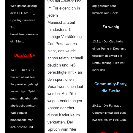
von der Abwehr und
Wenigstens gelang
arg geschundene
im Tor eigentlich in
dem CFC am 7. (!)
himmelblaue Seele.
jedem
Spieltag das erste
Mannschaftsteil
Zu wenig
Tor,
mindestens 1
bezeichnenderweise
richtige Verstärkung.
ein Elfer...
13.11. - Der Club holte
Carl Priso war es
einen Punkt in Dortmund
nicht, das wurde
DESASTER
trotzdem überwog die
schon relativ schnell
Enttäuschung. Hier war
deutlich und ließ
14.09. - Der CFC
mehr drin...
berechtigte Kritik an
war am absoluten
den sportlichen
Community-Party,
Tiefpunkt angelangt.
Verantwortlichen laut
die Zweite
Im wichtigen Spiel
werden. Ausfälle
gegen die ebenfalls
wegen Verletzungen
abstiegsbedrohten
20.11. - Die Fanpage-
konnte der eher
Wuppertaler
Community traf sich zum
dünne Kader kaum
präsentierte man
zweiten Mal im Peb-Club.
verkraften. Der
sich desolat und
Spruch vom "der