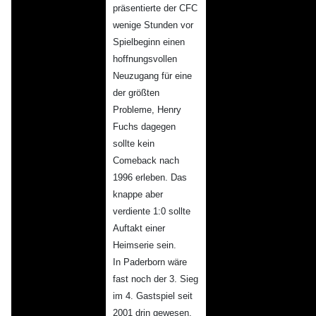
präsentierte der CFC
wenige Stunden vor
Spielbeginn einen
hoffnungsvollen
Neuzugang für eine
der größten
Probleme, Henry
Fuchs dagegen
sollte kein
Comeback nach
1996 erleben. Das
knappe aber
verdiente 1:0 sollte
Auftakt einer
Heimserie sein.
In Paderborn wäre
fast noch der 3. Sieg
im 4. Gastspiel seit
2001 drin gewesen,