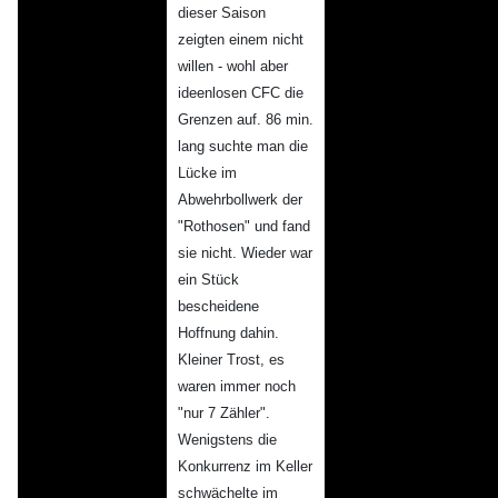
dieser Saison
zeigten einem nicht
willen - wohl aber
ideenlosen CFC die
Grenzen auf. 86 min.
lang suchte man die
Lücke im
Abwehrbollwerk der
"Rothosen" und fand
sie nicht. Wieder war
ein Stück
bescheidene
Hoffnung dahin.
Kleiner Trost, es
waren immer noch
"nur 7 Zähler".
Wenigstens die
Konkurrenz im Keller
schwächelte im