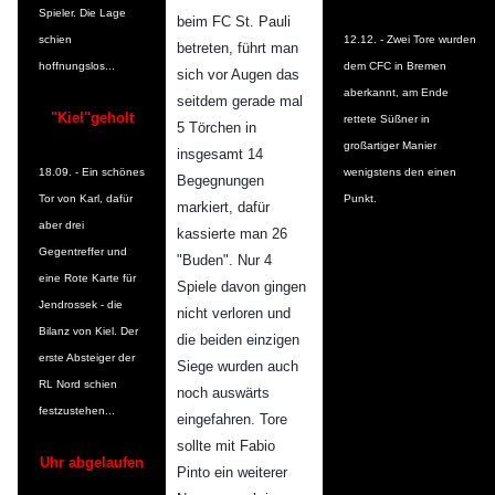
Spieler. Die Lage
beim FC St. Pauli
schien
12.12. - Zwei Tore wurden
betreten, führt man
hoffnungslos...
dem CFC in Bremen
sich vor Augen das
aberkannt, am Ende
seitdem gerade mal
"Kiel"geholt
rettete Süßner in
5 Törchen in
großartiger Manier
insgesamt 14
18.09. - Ein schönes
wenigstens den einen
Begegnungen
Tor von Karl, dafür
Punkt.
markiert, dafür
aber drei
kassierte man 26
Gegentreffer und
"Buden". Nur 4
eine Rote Karte für
Spiele davon gingen
Jendrossek - die
nicht verloren und
Bilanz von Kiel. Der
die beiden einzigen
erste Absteiger der
Siege wurden auch
RL Nord schien
noch auswärts
festzustehen...
eingefahren. Tore
sollte mit Fabio
Uhr abgelaufen
Pinto ein weiterer