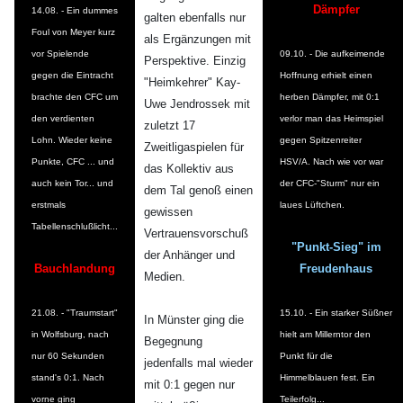
Dämpfer
14.08. - Ein dummes
galten ebenfalls nur
Foul von Meyer kurz
als Ergänzungen mit
vor Spielende
09.10. - Die aufkeimende
Perspektive. Einzig
gegen die Eintracht
Hoffnung erhielt einen
"Heimkehrer" Kay-
brachte den CFC um
herben Dämpfer, mit 0:1
Uwe Jendrossek mit
den verdienten
verlor man das Heimspiel
zuletzt 17
Lohn. Wieder keine
gegen Spitzenreiter
Zweitligaspielen für
Punkte, CFC ... und
HSV/A. Nach wie vor war
das Kollektiv aus
auch kein Tor... und
der CFC-"Sturm" nur ein
dem Tal genoß einen
erstmals
laues Lüftchen.
gewissen
Tabellenschlußlicht...
Vertrauensvorschuß
"Punkt-Sieg" im
der Anhänger und
Bauchlandung
Freudenhaus
Medien.
21.08. - "Traumstart"
15.10. - Ein starker Süßner
In Münster ging die
in Wolfsburg, nach
hielt am Millerntor den
Begegnung
nur 60 Sekunden
Punkt für die
jedenfalls mal wieder
stand's 0:1. Nach
Himmelblauen fest. Ein
mit 0:1 gegen nur
vorne ging
Teilerfolg...