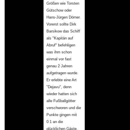
Größen wie Torsten
Gütschow oder
Hans-Jürgen Dörner.
Vorerst sollte Dirk
Barsikow das Schiff
als "Kapitän auf
Abruf" befehligen
was ihm schon
einmal vor fast
genau 2 Jahren
aufgetragen wurde.
Er erlebte eine Art
"Dejavu", denn
wieder hatten sich
alle Fußballgötter
verschworen und die
Punkte gingen mit
0:1 an die
glücklichen Gäste,