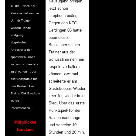
Neuzugang bringen,
18.09. - Nach der
jetzt schon
Pleite in Kiel war die
skeptisch beäugt.
Uhr für Trainer
Gegen den KFC
Wuschi Rohde
Uerdingen 05 hätte
endgültig
eben dieser
abgelaufen.
Brasilianer seinen
Angesichts der
Trainer aus der
sportlichen Bilanz
Schusslinie nehmen
war es nicht anders
respektive ballern
zu erwarten - trotz
können, zweimal
aller Sympathie für
scheiterte er am
den Berliner. Co-
Gästekeeper. Wieder
Trainer Dirk Barsikow
kein Tor, wieder kein
wurde
Sieg. Über das erste
Interimscoach...
Punktspiel-Tor der
Saison nach sage
Mißglückter
und schreibe 10
Einstand
Stunden und 20 min.