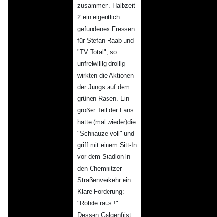
zusammen. Halbzeit
2 ein eigentlich
gefundenes Fressen
für Stefan Raab und
"TV Total", so
unfreiwillig drollig
wirkten die Aktionen
der Jungs auf dem
grünen Rasen. Ein
großer Teil der Fans
hatte (mal wieder)die
"Schnauze voll" und
griff mit einem Sitt-In
vor dem Stadion in
den Chemnitzer
Straßenverkehr ein.
Klare Forderung:
"Rohde raus !".
Dessen Galgenfrist