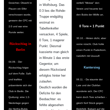
Gesichter. Obwohl in
verließ "Meisse" den
in Wolfsburg. Das
Plauen ein Elfer
Verein und heuerte bei
0:3 lies die Rohde-
verschossen wurde,
den Bubis der Wölfe an.
Truppe endgültig
gewann der CFC mit
erstmal im
0 Tore = 1 Punkt
2:0 und war eine
Tabellenkeller
Runde weiter.
versacken, 4 Spiele,
30.10. - Hinten dicht, aber
0 Tore, 1 magerer
Rückschlag in
vorne nüscht. Club holte
Punkt. Diesmal
Berlin
einen Punkt in Paderborn,
kassierte man gleich
natürlich mit Uuuuulf.
in Minute 1 das erste
04.09. - Der
Gegentor, um
Kantersieg
Rückschlag folgte
diesem Rückstand
auf dem Fuße. Saft-
erfolglos hinter her
und kraftlos
06.11. - Da staunte der
zulaufen.
präsentierte sich der
Laie und der Clubfan
Deutlich wurden die
Club in Berlin. Die
wunderte sich. Der CFC
Defizite für den
Quittung: eine 1:2-
kann doch Tore schießen -
Beobachter: es
Niederlage gegen
gleich fünf Stück gegen
fehlte abgesehen
die Hertha-Bubis.
Bielefeld. Balsam auf die