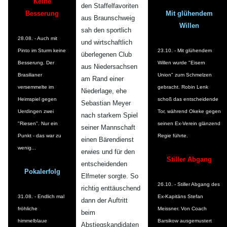
Keine
den Staffelfavoriten
Besserung
Mit glühendem
aus Braunschweig
Willen
sah den sportlich
28.08. - Auch mit
und wirtschaftlich
Pinto im Sturm keine
23.10. - Mit glühendem
überlegenen Club
Besserung. Der
Willen wurde "Eisern
aus Niedersachsen
Brasilianer
Union" zum Schmelzen
am Rand einer
versemmelte im
gebracht. Robin Lenk
Niederlage, ehe
Heimspiel gegen
schoß das entscheidende
Sebastian Meyer
Uerdingen zwei
Tor, während Okeke gegen
nach starkem Spiel
"Riesen". Nur ein
seinen Ex-Verein glänzend
seiner Mannschaft
Punkt - das war zu
Regie führte.
einen Bärendienst
wenig...
erwies und für den
Stiller Abgang
entscheidenden
Pokalerfolg
Elfmeter sorgte. So
26.10. - Stiller Abgang des
richtig enttäuschend
31.08. - Endlich mal
Ex-Kapitäns Stefan
dann der Auftritt
fröhliche
Meissner. Von Coach
beim
himmelblaue
Barsikow ausgemustert
Abstiegskandidaten