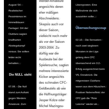
Werder-Amateure
August '04 -
Liberoposten. Eine
angesichts deren
Realistischer
Maßnahme die sich
eher mäßigen
Pessimismus im
auszahlen sollte...
Abschneidens.
himmelblauen
Skepsis auch vor
Überraschungscoup
Fanlager: 3/4 der
dieser Saison,
Clubfans sagten
vielleicht noch mehr
knallharten
02.10. - Die Sensation:
als vor der Saison
Abstiegskampf
nach zwei sieglosen
2003-2004. Zu
voraus. Sie sollten
Monaten in der Liga
dürftig war die
leider recht
gelang dem CFC
Ausbeute bei der
behalten...
überraschend ein 3:2-
Spielersuche, sagten
Erfolg ausgerechnet beim
mehrere interessierte
Die NULL steht
VfL Osnabrück. Die
Kicker angesichts
mitgereisten Clubfans
des schmalen CFC-
07.08. - Die Null
waren aus dem Häuschen.
Geldbeutels ab wie
stand zum Auftakt
Positiver Nebeneffekt: der
die Hoffnungsträger
gegen Werders
CFC gab die "Rote
Jesper Kolze oder
Amateure. Zum
Laterne" wieder ab...
Michel Mazingou-