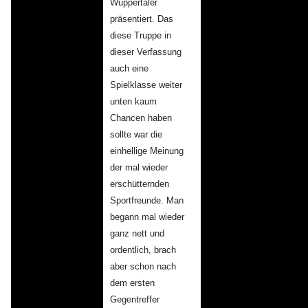
Wuppertaler
präsentiert. Das
diese Truppe in
dieser Verfassung
auch eine
Spielklasse weiter
unten kaum
Chancen haben
sollte war die
einhellige Meinung
der mal wieder
erschütternden
Sportfreunde. Man
begann mal wieder
ganz nett und
ordentlich, brach
aber schon nach
dem ersten
Gegentreffer