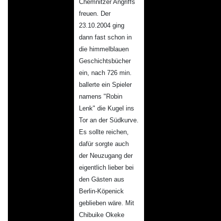
Chemnitzer Angriffs
freuen. Der
23.10.2004 ging
dann fast schon in
die himmelblauen
Geschichtsbücher
ein, nach 726 min.
ballerte ein Spieler
namens "Robin
Lenk" die Kugel ins
Tor an der Südkurve.
Es sollte reichen,
dafür sorgte auch
der Neuzugang der
eigentlich lieber bei
den Gästen aus
Berlin-Köpenick
geblieben wäre. Mit
Chibuike Okeke