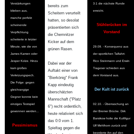
Verstärkungen
3:1 die nächste Runde
bereits zum
blieben aus,
erreicht.
Scheitern verurteilt
manche perfekt
hatten, so desolat
Stühlerücken im
scheinende
präsentierten sich
Vorstand
Verpflichtung
die Chemnitzer
scheiterte in letzter
Kicker auf dem
Minute, wie die von
29.09. - Konsequenz aus
grünen Rasen.
James Kamen oder
der sportlichen Talfahrt:
Jesper Kolze. Hinzu
Rico Steinmann und Erwin
Dabei war der
kam großes
Trageser schieden aus
Auftakt einer von
Verletzungspech.
dem Vorstand aus.
"Bierkönig" Frank
Die Folge: gegen
Kapp eindeutig
Der Kult ist zurück
gleichrangige
überschätzten
Gegner konnte kein
Mannschaft ("Platz
einziges Testspiel
02.10. - Überraschung an
6") recht ordentlich,
gewonnen werden...
der Bremer Brücke. Dirk
heute relativiert sich
Barsikow holte die Kultfigur
das 0:0 vom 1.
Pessimismus
Ulf Mehlhorn zurück und
Spieltag gegen die
beorderte ihn auf den