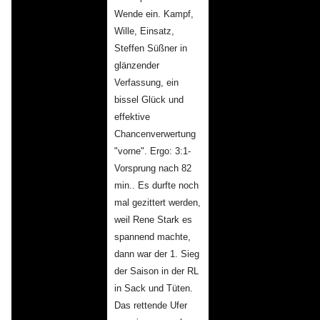
Wende ein. Kampf,
Wille, Einsatz,
Steffen Süßner in
glänzender
Verfassung, ein
bissel Glück und
effektive
Chancenverwertung
"vorne". Ergo: 3:1-
Vorsprung nach 82
min.. Es durfte noch
mal gezittert werden,
weil Rene Stark es
spannend machte,
dann war der 1. Sieg
der Saison in der RL
in Sack und Tüten.
Das rettende Ufer