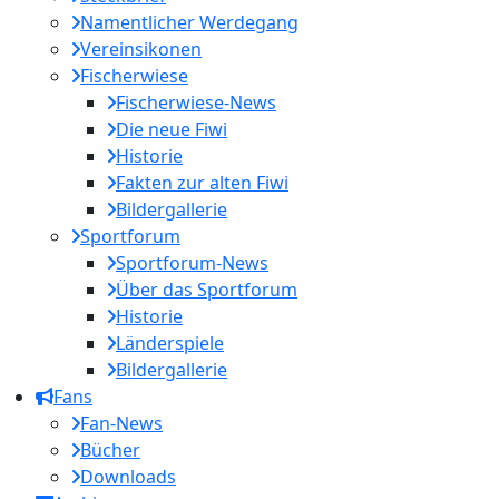
Namentlicher Werdegang
Vereinsikonen
Fischerwiese
Fischerwiese-News
Die neue Fiwi
Historie
Fakten zur alten Fiwi
Bildergallerie
Sportforum
Sportforum-News
Über das Sportforum
Historie
Länderspiele
Bildergallerie
Fans
Fan-News
Bücher
Downloads