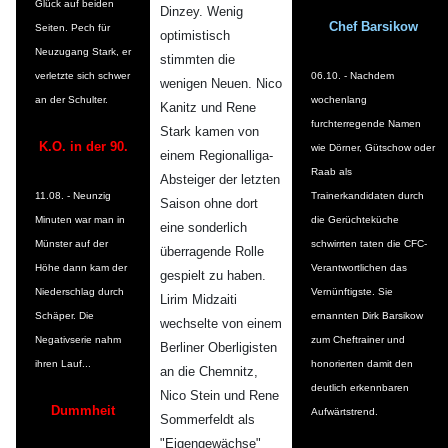
Glück auf beiden
Dinzey. Wenig
Chef Barsikow
Seiten. Pech für
optimistisch
Neuzugang Stark, er
stimmten die
verletzte sich schwer
06.10. - Nachdem
wenigen Neuen. Nico
an der Schulter.
wochenlang
Kanitz und Rene
furchterregende Namen
Stark kamen von
K.O. in der 90.
wie Dörner, Gütschow oder
einem Regionalliga-
Raab als
Absteiger der letzten
11.08. - Neunzig
Trainerkandidaten durch
Saison ohne dort
Minuten war man in
die Gerüchteküche
eine sonderlich
Münster auf der
schwirrten taten die CFC-
überragende Rolle
Höhe dann kam der
Verantwortlichen das
gespielt zu haben.
Niederschlag durch
Vernünftigste. Sie
Lirim Midzaiti
Schäper. Die
ernannten Dirk Barsikow
wechselte von einem
Negativserie nahm
zum Cheftrainer und
Berliner Oberligisten
ihren Lauf...
honorierten damit den
an die Chemnitz,
deutlich erkennbaren
Nico Stein und Rene
Dummheit
Aufwärtstrend.
Sommerfeldt als
"Eigengewächse"