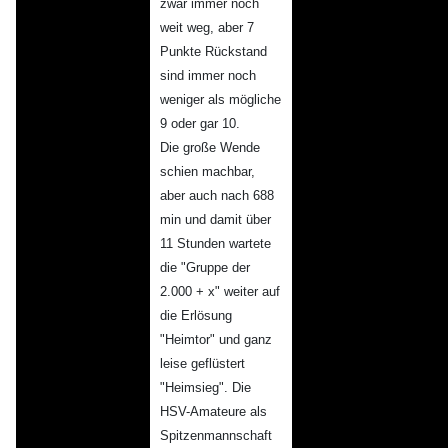
zwar immer noch
weit weg, aber 7
Punkte Rückstand
sind immer noch
weniger als mögliche
9 oder gar 10.
Die große Wende
schien machbar,
aber auch nach 688
min und damit über
11 Stunden wartete
die "Gruppe der
2.000 + x" weiter auf
die Erlösung
"Heimtor" und ganz
leise geflüstert
"Heimsieg". Die
HSV-Amateure als
Spitzenmannschaft