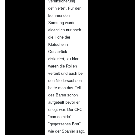
Verunsicherung
definierte". Für den
kommenden
Samstag wurde
eigentlich nur noch
die Höhe der
Klatsche in
Osnabrück
diskutiert, zu klar
waren die Rollen
verteilt und auch bei
den Niedersachsen
hatte man das Fell
des Bären schon
aufgeteilt bevor er
erlegt war. Der CFC
"pan comido",
"gegessenes Brot"
wie der Spanier sagt.