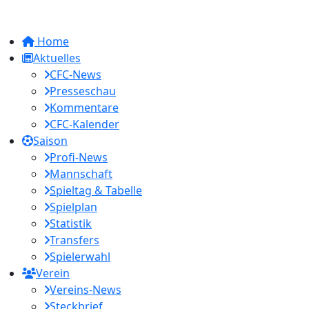
Home
Aktuelles
CFC-News
Presseschau
Kommentare
CFC-Kalender
Saison
Profi-News
Mannschaft
Spieltag & Tabelle
Spielplan
Statistik
Transfers
Spielerwahl
Verein
Vereins-News
Steckbrief