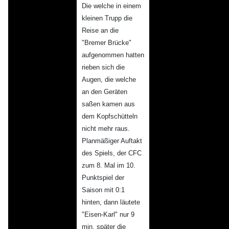
Die welche in einem
kleinen Trupp die
Reise an die
"Bremer Brücke"
aufgenommen hatten
rieben sich die
Augen, die welche
an den Geräten
saßen kamen aus
dem Kopfschütteln
nicht mehr raus.
Planmäßiger Auftakt
des Spiels, der CFC
zum 8. Mal im 10.
Punktspiel der
Saison mit 0:1
hinten, dann läutete
"Eisen-Karl" nur 9
min. später die