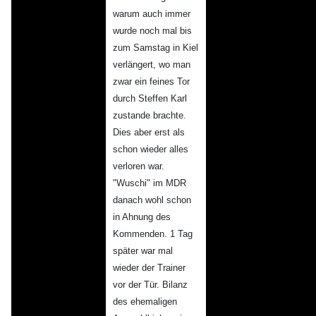
warum auch immer
wurde noch mal bis
zum Samstag in Kiel
verlängert, wo man
zwar ein feines Tor
durch Steffen Karl
zustande brachte.
Dies aber erst als
schon wieder alles
verloren war.
"Wuschi" im MDR
danach wohl schon
in Ahnung des
Kommenden. 1 Tag
später war mal
wieder der Trainer
vor der Tür. Bilanz
des ehemaligen