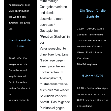
mittelmäßige
nullkommanix beim
Gastgeber verloren
Ein Neuer für die
Club dafür durften
und damit
Zentrale
die Wölfe noch
absolvierte man
zweimal - am Ende
auch das 4.
0:3.
21.10. - Der CFC wurde
Gastspiel im
auf dem Transfermarkt
"Preußen-Stadion" in
Samba auf der
aktiv und verpflichtete den
der
Fiwi
vereinslosen Chibuike
Vereinsgeschichte
Okeke. Endlich hat der
ohne Torerfolg. Eine
26.08. - Der Club
Club einen
Niederlage gegen
reagierte auf die
Mittelfeldregisseur...
einen potentiellen
Sturmflaute und
Konkurrenten im
5 Jahre UC'99
verpflichtete mit
Abstiegskampf,
Fabio Pinto den
frustrierender weise
ersten Brasilianer in
23.10. - Zu ihrem 5jährigen
auch diesmal wieder
der
Jubiläum zelebrierten die
Sekunden vor dem
Vereinsgeschichte.
UC'99 eine feine Choreo in
Abpfiff. Das folgende
der Südkurve.
Punktspiel gegen