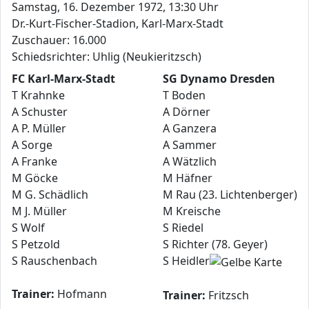
Samstag, 16. Dezember 1972, 13:30 Uhr
Dr.-Kurt-Fischer-Stadion, Karl-Marx-Stadt
Zuschauer: 16.000
Schiedsrichter: Uhlig (Neukieritzsch)
FC Karl-Marx-Stadt
SG Dynamo Dresden
T Krahnke
T Boden
A Schuster
A Dörner
A P. Müller
A Ganzera
A Sorge
A Sammer
A Franke
A Wätzlich
M Göcke
M Häfner
M G. Schädlich
M Rau (23. Lichtenberger)
M J. Müller
M Kreische
S Wolf
S Riedel
S Petzold
S Richter (78. Geyer)
S Rauschenbach
S Heidler
Trainer:
Hofmann
Trainer:
Fritzsch