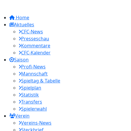
Home
Aktuelles
CFC-News
Presseschau
Kommentare
CFC-Kalender
Saison
Profi-News
Mannschaft
Spieltag & Tabelle
Spielplan
Statistik
Transfers
Spielerwahl
Verein
Vereins-News
Steckbrief