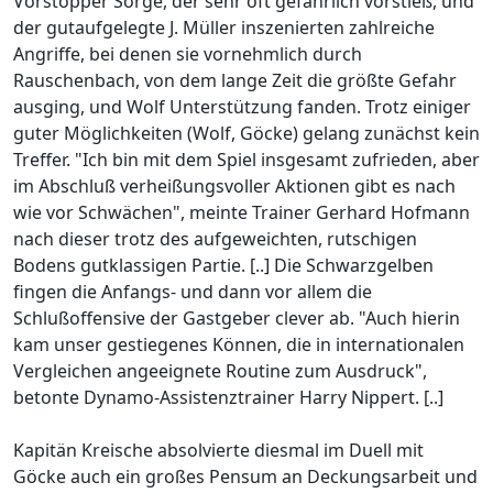
Vorstopper Sorge, der sehr oft gefährlich vorstieß, und
der gutaufgelegte J. Müller inszenierten zahlreiche
Angriffe, bei denen sie vornehmlich durch
Rauschenbach, von dem lange Zeit die größte Gefahr
ausging, und Wolf Unterstützung fanden. Trotz einiger
guter Möglichkeiten (Wolf, Göcke) gelang zunächst kein
Treffer. "Ich bin mit dem Spiel insgesamt zufrieden, aber
im Abschluß verheißungsvoller Aktionen gibt es nach
wie vor Schwächen", meinte Trainer Gerhard Hofmann
nach dieser trotz des aufgeweichten, rutschigen
Bodens gutklassigen Partie. [..] Die Schwarzgelben
fingen die Anfangs- und dann vor allem die
Schlußoffensive der Gastgeber clever ab. "Auch hierin
kam unser gestiegenes Können, die in internationalen
Vergleichen angeeignete Routine zum Ausdruck",
betonte Dynamo-Assistenztrainer Harry Nippert. [..]
Kapitän Kreische absolvierte diesmal im Duell mit
Göcke auch ein großes Pensum an Deckungsarbeit und