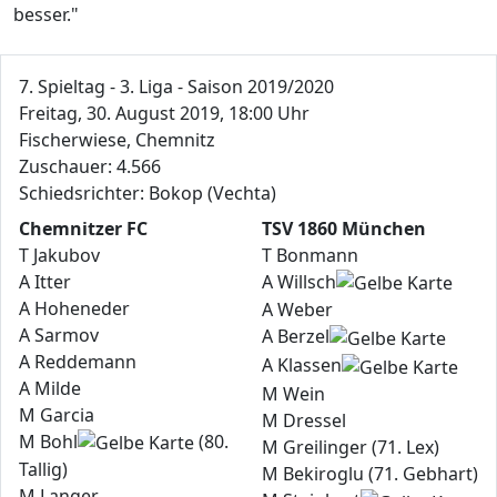
besser."
7. Spieltag - 3. Liga - Saison 2019/2020
Freitag, 30. August 2019, 18:00 Uhr
Fischerwiese, Chemnitz
Zuschauer: 4.566
Schiedsrichter: Bokop (Vechta)
Chemnitzer FC
TSV 1860 München
T Jakubov
T Bonmann
A Itter
A Willsch
A Hoheneder
A Weber
A Sarmov
A Berzel
A Reddemann
A Klassen
A Milde
M Wein
M Garcia
M Dressel
M Bohl
(80.
M Greilinger (71. Lex)
Tallig)
M Bekiroglu (71. Gebhart)
M Langer