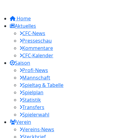
Home
Aktuelles
CFC-News
Presseschau
Kommentare
CFC-Kalender
Saison
Profi-News
Mannschaft
Spieltag & Tabelle
Spielplan
Statistik
Transfers
Spielerwahl
Verein
Vereins-News
Steckbrief