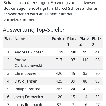
Schädlich zu überzeugen. Ein wenig zum Leidwesen
des einstigen Shootingstars Marcel Schlosser, der es
schwer haben wird an seinem Kumpel
vorbeizukommen.
Auswertung Top-Spieler
Platz
Name
Punkte
Platz
Platz
Platz
1
2
3
1
Andreas Richter
1199
240
99
41
2
Ronny
717
97
118
93
Garbuschewski
3
Chris Loewe
426
45
83
80
4
David Jansen
425
39
88
93
5
Philipp Pentke
263
24
42
83
6
Joerg Emmerich
120
15
14
32
7
Julius Reinhardt
87
7
16
27