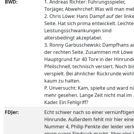
BWD:
1. Andreas Richter: Führungsspieler,
Torjäger, Abwehrchef: Was will man me
2. Chris Löwe: Hans Dampf auf der link
Seite. Hat sich prima entwickelt. Leichte
Leistungsschwankungen sind
altersbedingt akzeptabel.
3. Ronny Garbuschewski: Dampfhans a
der rechten Seite. Zusammen mit Löwe
Hauptgrund für 40 Tore in der Hinrund
Pfeilschnell, technisch versiert. Noch bi
verspielt. Bei ähnlicher Rückrunde wohl
kaum zu halten.
P. Unversucht: Kam, spielte und ward ni
mehr gesehen. Lange Zeit nicht mal im
Kader. Ein Fehlgriff?
FDJer:
Echt schwer nach so einer vernünftige
Hinrunde. Außerdem fehlt mir hier eine
Nummer 4, Philip Penkte der leider verl
einen super Eindruck macht. Aber eins i