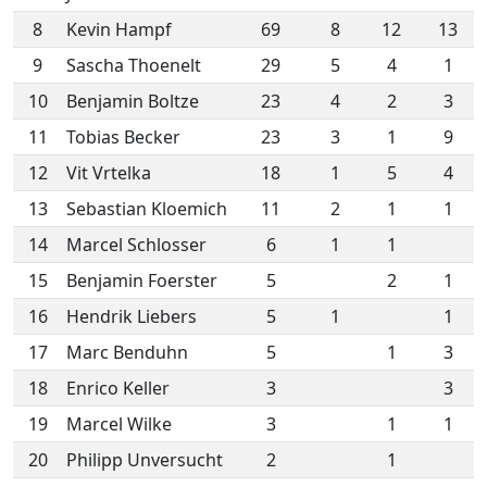
8
Kevin Hampf
69
8
12
13
9
Sascha Thoenelt
29
5
4
1
10
Benjamin Boltze
23
4
2
3
11
Tobias Becker
23
3
1
9
12
Vit Vrtelka
18
1
5
4
13
Sebastian Kloemich
11
2
1
1
14
Marcel Schlosser
6
1
1
15
Benjamin Foerster
5
2
1
16
Hendrik Liebers
5
1
1
17
Marc Benduhn
5
1
3
18
Enrico Keller
3
3
19
Marcel Wilke
3
1
1
20
Philipp Unversucht
2
1