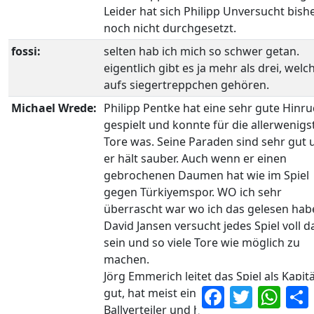
Leider hat sich Philipp Unversucht bish
noch nicht durchgesetzt.
fossi:
selten hab ich mich so schwer getan.
eigentlich gibt es ja mehr als drei, welc
aufs siegertreppchen gehören.
Michael Wrede:
Philipp Pentke hat eine sehr gute Hinr
gespielt und konnte für die allerwenigs
Tore was. Seine Paraden sind sehr gut 
er hält sauber. Auch wenn er einen
gebrochenen Daumen hat wie im Spiel
gegen Türkiyemspor. WO ich sehr
überrascht war wo ich das gelesen hab
David Jansen versucht jedes Spiel voll d
sein und so viele Tore wie möglich zu
machen.
Jörg Emmerich leitet das Spiel als Kapit
Facebook
Twitter
What
gut, hat meist einen kühlen Kopf als
Ballverteiler und hat auch gute