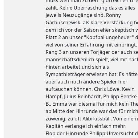
muss wen man zu den "glorreichen Dre
zählt. Keine Überraschung das es alles
jeweils Neuzugänge sind. Ronny
Garbuschewski als klare Verstärkung b
dem ich vor der Saison eher skeptisch w
Platz 2 an unser "Kopfballungeheuer" 
viel von seiner Erfahrung mit einbringt.
Rang 3 an unseren Torjäger der auch s
mannschaftsdienlich spielt, viel mit nac
hinten arbeitet und sich als
Sympathieträger erwiesen hat. Es hätt
aber auch noch andere Spieler hier
auftauchen können. Chris Löwe, Kevin
Hampf, Julius Reinhardt, Philipp Pentke 
B.. Emma war diesmal für mich kein Th
ab Mitte der Hinrunde war das für mic
zuwenig, zu oft Alibifussball. Von einem
Kapitän verlange ich einfach mehr.
Flop der Hinrunde Philipp Unversucht 