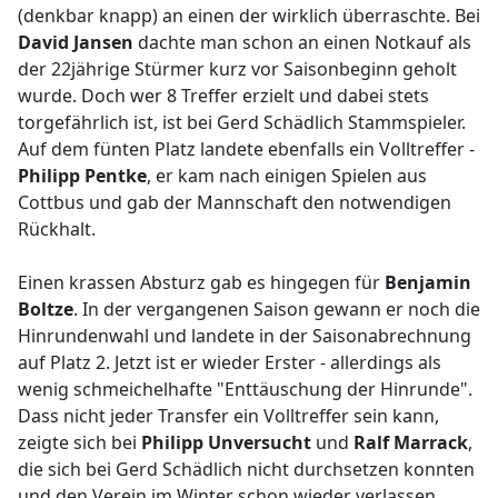
(denkbar knapp) an einen der wirklich überraschte. Bei
David Jansen
dachte man schon an einen Notkauf als
der 22jährige Stürmer kurz vor Saisonbeginn geholt
wurde. Doch wer 8 Treffer erzielt und dabei stets
torgefährlich ist, ist bei Gerd Schädlich Stammspieler.
Auf dem fünten Platz landete ebenfalls ein Volltreffer -
Philipp Pentke
, er kam nach einigen Spielen aus
Cottbus und gab der Mannschaft den notwendigen
Rückhalt.
Einen krassen Absturz gab es hingegen für
Benjamin
Boltze
. In der vergangenen Saison gewann er noch die
Hinrundenwahl und landete in der Saisonabrechnung
auf Platz 2. Jetzt ist er wieder Erster - allerdings als
wenig schmeichelhafte "Enttäuschung der Hinrunde".
Dass nicht jeder Transfer ein Volltreffer sein kann,
zeigte sich bei
Philipp Unversucht
und
Ralf Marrack
,
die sich bei Gerd Schädlich nicht durchsetzen konnten
und den Verein im Winter schon wieder verlassen