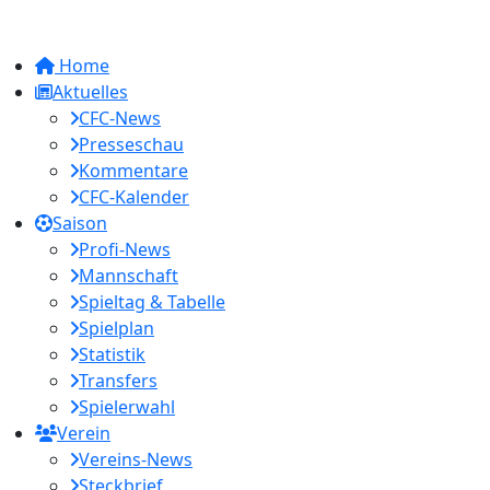
Home
Aktuelles
CFC-News
Presseschau
Kommentare
CFC-Kalender
Saison
Profi-News
Mannschaft
Spieltag & Tabelle
Spielplan
Statistik
Transfers
Spielerwahl
Verein
Vereins-News
Steckbrief