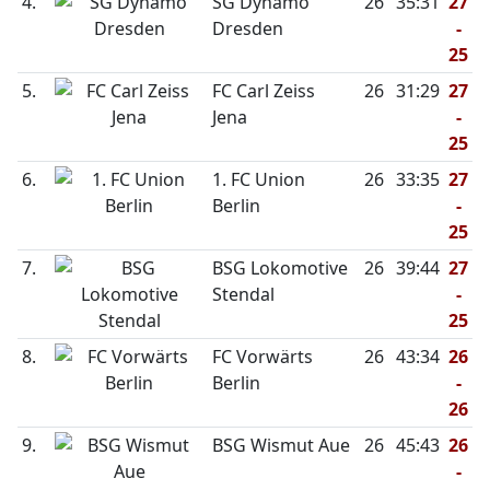
4.
SG Dynamo
26
35:31
27
Dresden
-
25
5.
FC Carl Zeiss
26
31:29
27
Jena
-
25
6.
1. FC Union
26
33:35
27
Berlin
-
25
7.
BSG Lokomotive
26
39:44
27
Stendal
-
25
8.
FC Vorwärts
26
43:34
26
Berlin
-
26
9.
BSG Wismut Aue
26
45:43
26
-