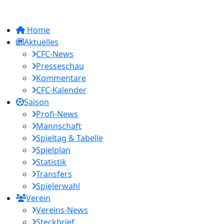
Home
Aktuelles
CFC-News
Presseschau
Kommentare
CFC-Kalender
Saison
Profi-News
Mannschaft
Spieltag & Tabelle
Spielplan
Statistik
Transfers
Spielerwahl
Verein
Vereins-News
Steckbrief