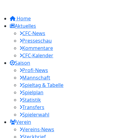
Home
Aktuelles
CFC-News
Presseschau
Kommentare
CFC-Kalender
Saison
Profi-News
Mannschaft
Spieltag & Tabelle
Spielplan
Statistik
Transfers
Spielerwahl
Verein
Vereins-News
Steckbrief