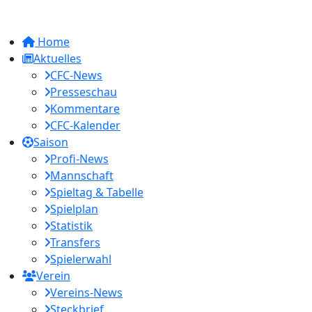
Home
Aktuelles
CFC-News
Presseschau
Kommentare
CFC-Kalender
Saison
Profi-News
Mannschaft
Spieltag & Tabelle
Spielplan
Statistik
Transfers
Spielerwahl
Verein
Vereins-News
Steckbrief