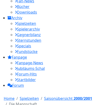
Fan-News
Bücher
Downloads
Archiv
Spielzeiten
Spielerarchiv
Gegnerbilanz
Sternstunden
Specials
Fundstücke
Fanpage
Fanpage-News
Jubiläums-Schal
Forum-Hits
Startbilder
Forum
Home
Spielzeiten
Saisonübersicht
2000/2001
Die Mannschaft