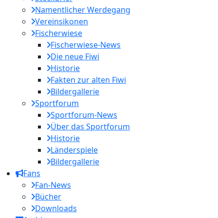
Namentlicher Werdegang
Vereinsikonen
Fischerwiese
Fischerwiese-News
Die neue Fiwi
Historie
Fakten zur alten Fiwi
Bildergallerie
Sportforum
Sportforum-News
Über das Sportforum
Historie
Länderspiele
Bildergallerie
Fans
Fan-News
Bücher
Downloads