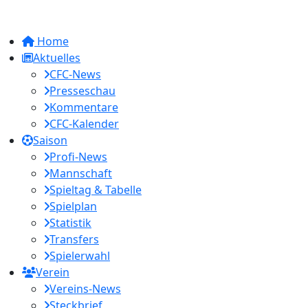
Home
Aktuelles
CFC-News
Presseschau
Kommentare
CFC-Kalender
Saison
Profi-News
Mannschaft
Spieltag & Tabelle
Spielplan
Statistik
Transfers
Spielerwahl
Verein
Vereins-News
Steckbrief