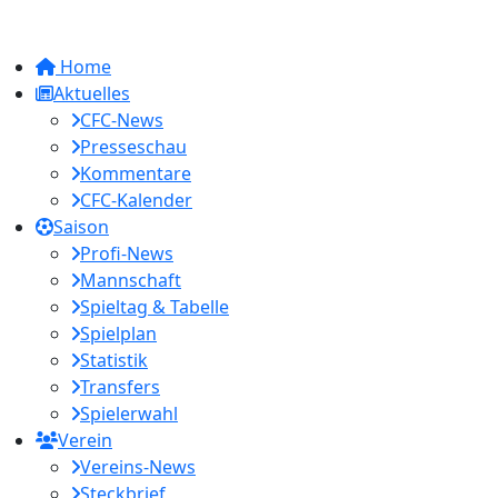
Home
Aktuelles
CFC-News
Presseschau
Kommentare
CFC-Kalender
Saison
Profi-News
Mannschaft
Spieltag & Tabelle
Spielplan
Statistik
Transfers
Spielerwahl
Verein
Vereins-News
Steckbrief