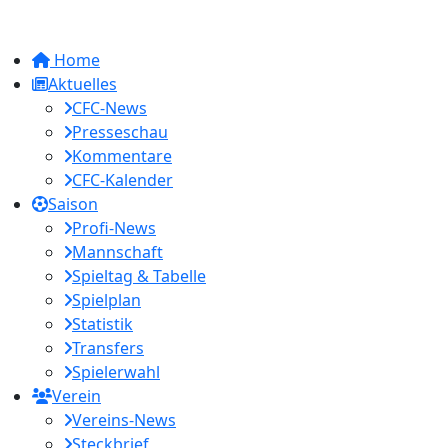
Home
Aktuelles
CFC-News
Presseschau
Kommentare
CFC-Kalender
Saison
Profi-News
Mannschaft
Spieltag & Tabelle
Spielplan
Statistik
Transfers
Spielerwahl
Verein
Vereins-News
Steckbrief