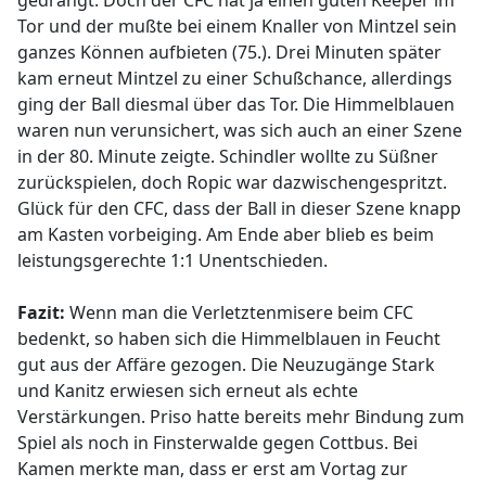
gedrängt. Doch der CFC hat ja einen guten Keeper im
Tor und der mußte bei einem Knaller von Mintzel sein
ganzes Können aufbieten (75.). Drei Minuten später
kam erneut Mintzel zu einer Schußchance, allerdings
ging der Ball diesmal über das Tor. Die Himmelblauen
waren nun verunsichert, was sich auch an einer Szene
in der 80. Minute zeigte. Schindler wollte zu Süßner
zurückspielen, doch Ropic war dazwischengespritzt.
Glück für den CFC, dass der Ball in dieser Szene knapp
am Kasten vorbeiging. Am Ende aber blieb es beim
leistungsgerechte 1:1 Unentschieden.
Fazit:
Wenn man die Verletztenmisere beim CFC
bedenkt, so haben sich die Himmelblauen in Feucht
gut aus der Affäre gezogen. Die Neuzugänge Stark
und Kanitz erwiesen sich erneut als echte
Verstärkungen. Priso hatte bereits mehr Bindung zum
Spiel als noch in Finsterwalde gegen Cottbus. Bei
Kamen merkte man, dass er erst am Vortag zur