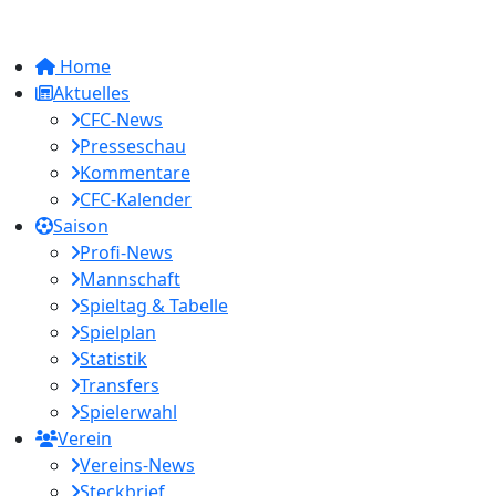
Home
Aktuelles
CFC-News
Presseschau
Kommentare
CFC-Kalender
Saison
Profi-News
Mannschaft
Spieltag & Tabelle
Spielplan
Statistik
Transfers
Spielerwahl
Verein
Vereins-News
Steckbrief