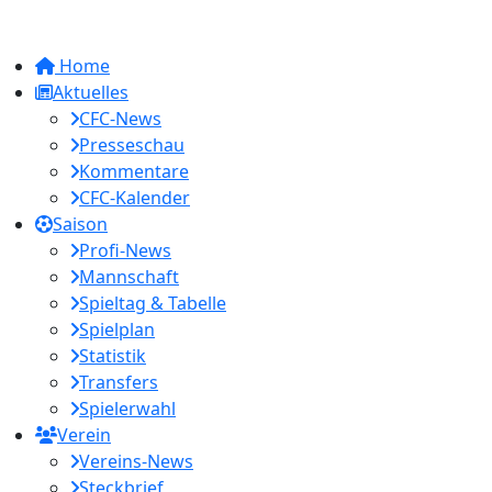
Home
Aktuelles
CFC-News
Presseschau
Kommentare
CFC-Kalender
Saison
Profi-News
Mannschaft
Spieltag & Tabelle
Spielplan
Statistik
Transfers
Spielerwahl
Verein
Vereins-News
Steckbrief