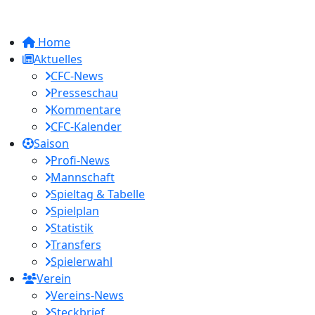
Home
Aktuelles
CFC-News
Presseschau
Kommentare
CFC-Kalender
Saison
Profi-News
Mannschaft
Spieltag & Tabelle
Spielplan
Statistik
Transfers
Spielerwahl
Verein
Vereins-News
Steckbrief