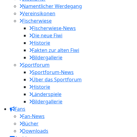
Namentlicher Werdegang
Vereinsikonen
Fischerwiese
Fischerwiese-News
Die neue Fiwi
Historie
Fakten zur alten Fiwi
Bildergallerie
Sportforum
Sportforum-News
Über das Sportforum
Historie
Länderspiele
Bildergallerie
Fans
Fan-News
Bücher
Downloads