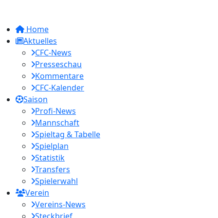
Home
Aktuelles
CFC-News
Presseschau
Kommentare
CFC-Kalender
Saison
Profi-News
Mannschaft
Spieltag & Tabelle
Spielplan
Statistik
Transfers
Spielerwahl
Verein
Vereins-News
Steckbrief