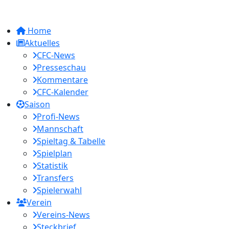
Home
Aktuelles
CFC-News
Presseschau
Kommentare
CFC-Kalender
Saison
Profi-News
Mannschaft
Spieltag & Tabelle
Spielplan
Statistik
Transfers
Spielerwahl
Verein
Vereins-News
Steckbrief